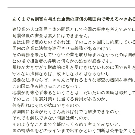
あくまでも損害を与えた企業の賠償の範囲内で考えるべきあ
建設業の人は業界全体の問題として今回の事件を考えてみて
耐震強度の審査は素人にはできません。
国は法律で定めたのであれば、そのことを国民に約束してい
国内の企業に法律を遵守させる義務があるわけで、
その義務を果たしていない企業を取り締まれなかったのは国
公の場で担当者の弁明と何らかの処罰が必要です。
規模が大きすぎて財政的に引き受けきれないものは国でも引
守れない法律ならば、改正しなければならないし、
必要な法律ならば、きちんと守れるような審査の機関を専門
この国に住み続けることになって、
地震が将来必ず来るということは、だいたいの国民は認知し
そのこと（耐震対策）に当てる費用があるのか、
何を削ればそれが捻出できるのか、
結局国にお金がたくさんあれば何でも解決できるのか、
それでも解決できない問題は何なのか、
そのようなことまで全部ひっくるめて考えてみないと、
国の補助金をどのラインまで出すかという判断は公平を欠く