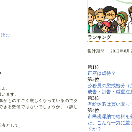
を読む
ランキング
集計期間： 2012年8月
第1位
る
正座は虐待？
第2位
公務員の懲戒処分（
しょ。
戒告・訓告・厳重注
思います。
第3位
準がものすごく厳しくなっているのでク
有給休暇は買い取っ
できる数値ではないでしょうか。（詳し
第4位
市民税滞納で給料を
た、こんな一気に差
業者として）
すか？