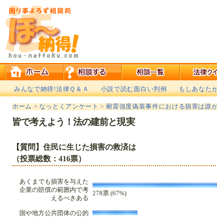
みんなで納得!法律Ｑ＆Ａ
小説で読む面白い判例
もしあなた
ホーム
>
なっとくアンケート
>
耐震強度偽装事件における損害は誰
皆で考えよう！法の建前と現実
【質問】住民に生じた損害の救済は
（投票総数：416票）
あくまでも損害を与えた
企業の賠償の範囲内で考
278票 (67%)
えるべきある
国や地方公共団体の公的