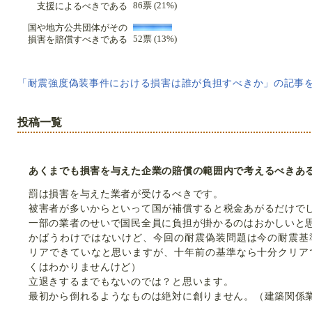
86票 (21%)
支援によるべきである
国や地方公共団体がその
52票 (13%)
損害を賠償すべきである
「耐震強度偽装事件における損害は誰が負担すべきか」の記事
投稿一覧
あくまでも損害を与えた企業の賠償の範囲内で考えるべきあ
罰は損害を与えた業者が受けるべきです。
被害者が多いからといって国が補償すると税金あがるだけで
一部の業者のせいで国民全員に負担が掛かるのはおかしいと
かばうわけではないけど、今回の耐震偽装問題は今の耐震基
リアできていなと思いますが、十年前の基準なら十分クリア
くはわかりませんけど）
立退きするまでもないのでは？と思います。
最初から倒れるようなものは絶対に創りません。（建築関係