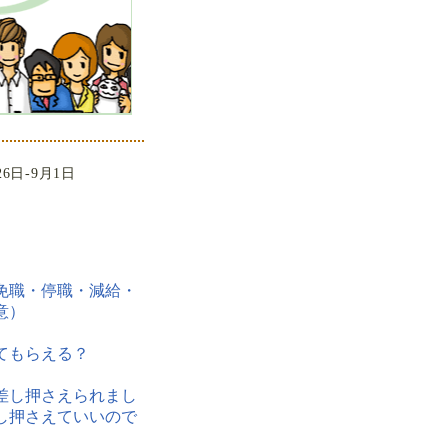
26日-9月1日
免職・停職・減給・
意）
てもらえる？
差し押さえられまし
し押さえていいので