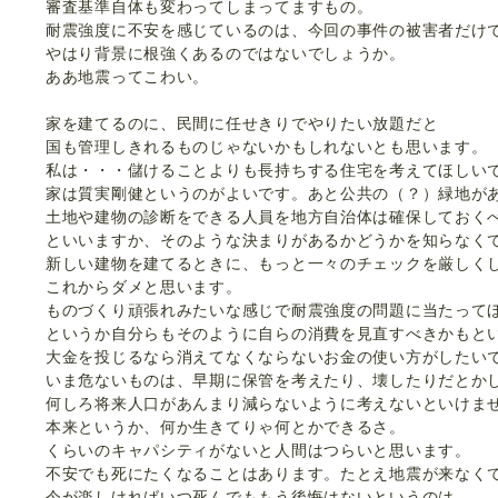
審査基準自体も変わってしまってますもの。
耐震強度に不安を感じているのは、今回の事件の被害者だけ
やはり背景に根強くあるのではないでしょうか。
ああ地震ってこわい。
家を建てるのに、民間に任せきりでやりたい放題だと
国も管理しきれるものじゃないかもしれないとも思います。
私は・・・儲けることよりも長持ちする住宅を考えてほしい
家は質実剛健というのがよいです。あと公共の（？）緑地が
土地や建物の診断をできる人員を地方自治体は確保しておく
といいますか、そのような決まりがあるかどうかを知らなく
新しい建物を建てるときに、もっと一々のチェックを厳しく
これからダメと思います。
ものづくり頑張れみたいな感じで耐震強度の問題に当たって
というか自分らもそのように自らの消費を見直すべきかもと
大金を投じるなら消えてなくならないお金の使い方がしたい
いま危ないものは、早期に保管を考えたり、壊したりだとか
何しろ将来人口があんまり減らないように考えないといけま
本来というか、何か生きてりゃ何とかできるさ。
くらいのキャパシティがないと人間はつらいと思います。
不安でも死にたくなることはあります。たとえ地震が来なく
今が楽しければいつ死んでももう後悔はないというのは、