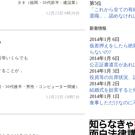
第5位
タキ（福岡・30代前半・建設業）
「これから全ての有
12月25日 9時29分
退職」、認めなけれ
新
着情報
2014年1月 6日
る
仮差押えをしたら絶
らないの?
誘等いくらでも
2014年1月 6日
公正証書遺言があれ
することが，
2014年1月 3日
役員等の出席状況、
2014年1月 2日
岡・30代後半・男性・コンピューター関連）
結婚式を妨害すると
2014年1月 1日
12月22日 19時7分
食事しただけなのに