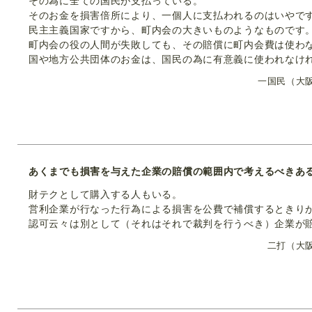
その為に全ての国民が支払っている。
そのお金を損害倍所により、一個人に支払われるのはいやで
民主主義国家ですから、町内会の大きいものようなものです
町内会の役の人間が失敗しても、その賠償に町内会費は使わ
国や地方公共団体のお金は、国民の為に有意義に使われなけ
一国民（大
あくまでも損害を与えた企業の賠償の範囲内で考えるべきあ
財テクとして購入する人もいる。
営利企業が行なった行為による損害を公費で補償するときり
認可云々は別として（それはそれで裁判を行うべき）企業が
二打（大