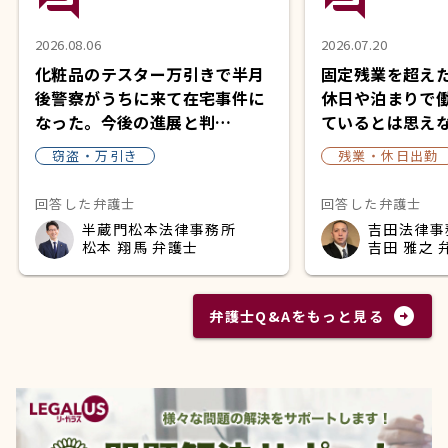
2026.08.06
2026.07.20
化粧品のテスター万引きで半月
固定残業を超え
後警察がうちに来て在宅事件に
休日や泊まりで
なった。今後の進展と判…
ているとは思え
窃盗・万引き
残業・休日出勤
回答した弁護士
回答した弁護士
半蔵門松本法律事務所
吉田法律事
松本 翔馬 弁護士
吉田 雅之 
arrow_circle_right
弁護士Q&Aをもっと見る