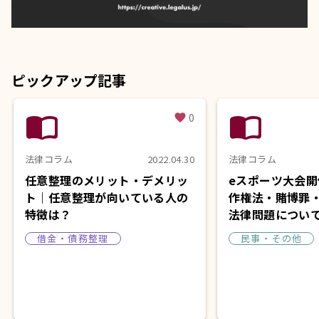
ピックアップ記事
import_contacts
import_contacts
0
favorite
法律コラム
2022.04.30
法律コラム
任意整理のメリット・デメリッ
eスポーツ大会
ト｜任意整理が向いている人の
作権法・賭博罪
特徴は？
法律問題につい
借金・債務整理
民事・その他