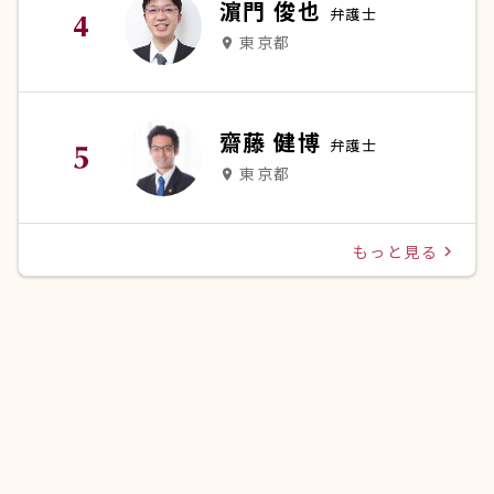
濵門 俊也
弁護士
東京都
place
齋藤 健博
弁護士
東京都
place
もっと見る
navigate_next