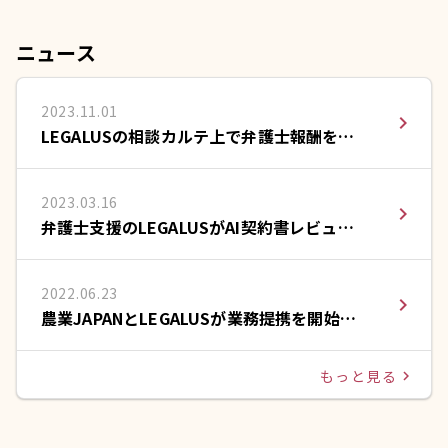
ニュース
2023.11.01
navigate_next
LEGALUSの相談カルテ上で弁護士報酬をカ
ードで支払える決済サービスを提供開始
2023.03.16
navigate_next
弁護士支援のLEGALUSがAI契約書レビュー
のLeCHECK(リチェック)と提携
2022.06.23
navigate_next
農業JAPANとLEGALUSが業務提携を開始い
たしました。
もっと見る
navigate_next