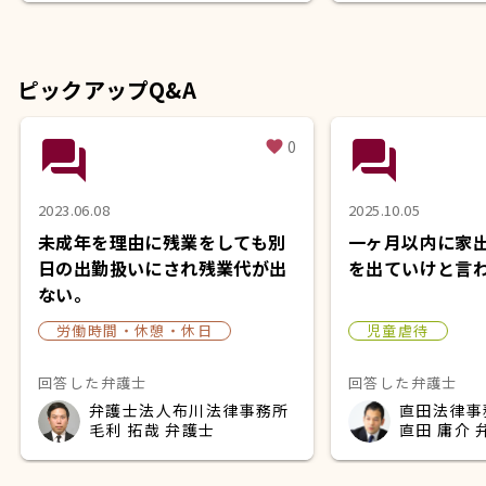
ピックアップQ&A
question_answer
question_answer
0
favorite
2023.06.08
2025.10.05
未成年を理由に残業をしても別
一ヶ月以内に家
日の出勤扱いにされ残業代が出
を出ていけと言
ない。
労働時間・休憩・休日
児童虐待
回答した弁護士
回答した弁護士
弁護士法人布川法律事務所
直田法律事
毛利 拓哉 弁護士
直田 庸介 