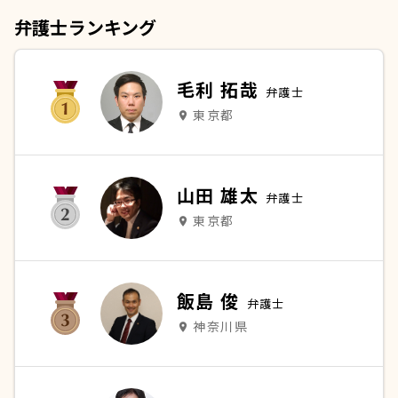
弁護士ランキング
毛利 拓哉
弁護士
東京都
place
山田 雄太
弁護士
東京都
place
飯島 俊
弁護士
神奈川県
place