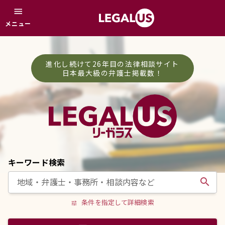
menu
メニュー
進化し続けて26年目の法律相談サイト
日本最大級の弁護士掲載数！
キーワード検索
search
条件を指定して詳細検索
tune