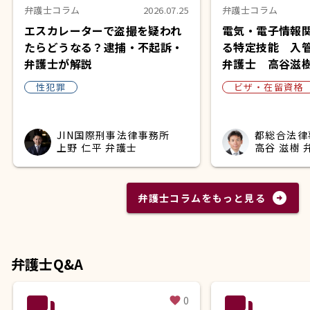
弁護士コラム
2026.07.25
弁護士コラム
エスカレーターで盗撮を疑われ
電気・電子情報
たらどうなる？逮捕・不起訴・
る特定技能 入
弁護士が解説
弁護士 高谷滋
性犯罪
ビザ・在留資格
JIN国際刑事法律事務所
都総合法律
上野 仁平 弁護士
高谷 滋樹 
arrow_circle_right
弁護士コラムをもっと見る
弁護士Q&A
question_answer
question_answer
0
favorite