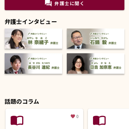
question_answer
弁護士に聞く
弁護士インタビュー
話題のコラム
import_contacts
import_contacts
0
favorite