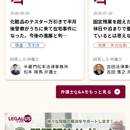
2026.08.06
2026.07.20
化粧品のテスター万引きで半月
固定残業を超え
後警察がうちに来て在宅事件に
休日や泊まりで
なった。今後の進展と判…
ているとは思え
窃盗・万引き
残業・休日出勤
回答した弁護士
回答した弁護士
半蔵門松本法律事務所
吉田法律事
松本 翔馬 弁護士
吉田 雅之 
arrow_circle_right
弁護士Q&Aをもっと見る