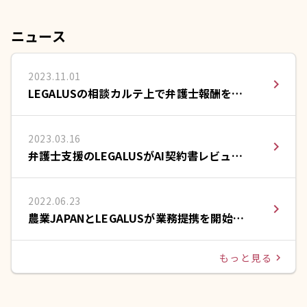
ニュース
2023.11.01
navigate_next
LEGALUSの相談カルテ上で弁護士報酬をカ
ードで支払える決済サービスを提供開始
2023.03.16
navigate_next
弁護士支援のLEGALUSがAI契約書レビュー
のLeCHECK(リチェック)と提携
2022.06.23
navigate_next
農業JAPANとLEGALUSが業務提携を開始い
たしました。
もっと見る
navigate_next