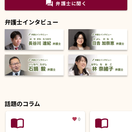
question_answer
弁護士に聞く
弁護士インタビュー
話題のコラム
import_contacts
import_contacts
0
favorite