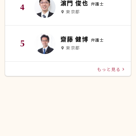
濵門 俊也
弁護士
東京都
place
齋藤 健博
弁護士
東京都
place
もっと見る
navigate_next