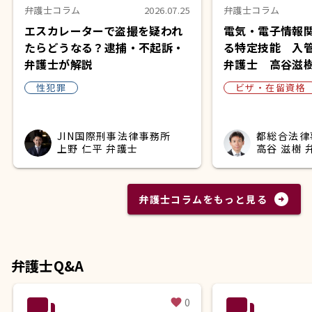
弁護士コラム
2026.07.25
弁護士コラム
エスカレーターで盗撮を疑われ
電気・電子情報
たらどうなる？逮捕・不起訴・
る特定技能 入
弁護士が解説
弁護士 高谷滋
性犯罪
ビザ・在留資格
JIN国際刑事法律事務所
都総合法律
上野 仁平 弁護士
高谷 滋樹 
arrow_circle_right
弁護士コラムをもっと見る
弁護士Q&A
question_answer
question_answer
0
favorite