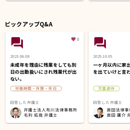
ピックアップQ&A
question_answer
question_answer
0
favorite
2023.06.08
2025.10.05
未成年を理由に残業をしても別
一ヶ月以内に家
日の出勤扱いにされ残業代が出
を出ていけと言
ない。
労働時間・休憩・休日
児童虐待
回答した弁護士
回答した弁護士
弁護士法人布川法律事務所
直田法律事
毛利 拓哉 弁護士
直田 庸介 