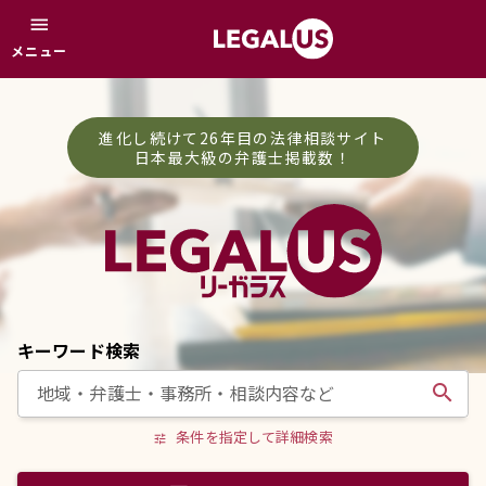
menu
メニュー
進化し続けて26年目の法律相談サイト
日本最大級の弁護士掲載数！
キーワード検索
search
条件を指定して詳細検索
tune