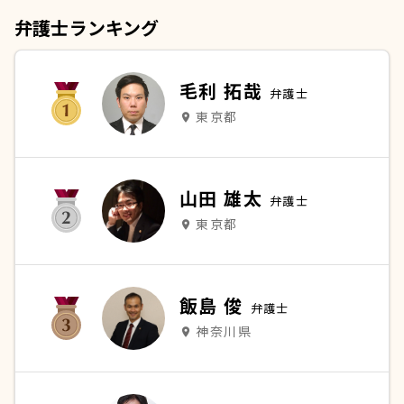
弁護士ランキング
毛利 拓哉
弁護士
東京都
place
山田 雄太
弁護士
東京都
place
飯島 俊
弁護士
神奈川県
place