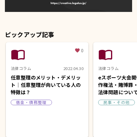
ピックアップ記事
import_contacts
import_contacts
0
favorite
法律コラム
2022.04.30
法律コラム
任意整理のメリット・デメリッ
eスポーツ大会
ト｜任意整理が向いている人の
作権法・賭博罪
特徴は？
法律問題につい
借金・債務整理
民事・その他