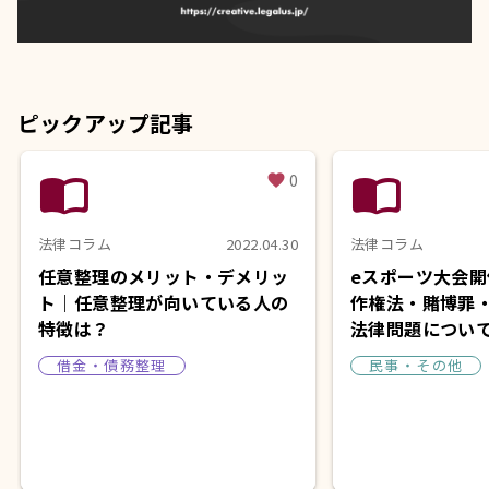
ピックアップ記事
import_contacts
import_contacts
0
favorite
法律コラム
2022.04.30
法律コラム
任意整理のメリット・デメリッ
eスポーツ大会
ト｜任意整理が向いている人の
作権法・賭博罪
特徴は？
法律問題につい
借金・債務整理
民事・その他