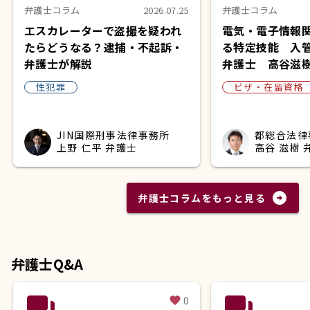
弁護士コラム
2026.07.25
弁護士コラム
エスカレーターで盗撮を疑われ
電気・電子情報
たらどうなる？逮捕・不起訴・
る特定技能 入
弁護士が解説
弁護士 高谷滋
性犯罪
ビザ・在留資格
JIN国際刑事法律事務所
都総合法律
上野 仁平 弁護士
高谷 滋樹 
arrow_circle_right
弁護士コラムをもっと見る
弁護士Q&A
question_answer
question_answer
0
favorite