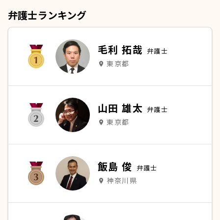
弁護士ランキング
毛利 拓哉
弁護士
東京都
place
山田 雄太
弁護士
東京都
place
飯島 俊
弁護士
神奈川県
place