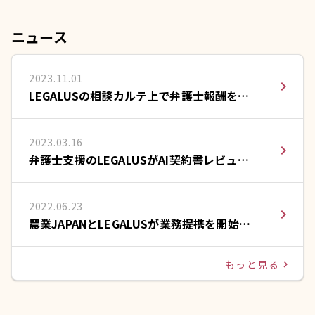
ニュース
2023.11.01
navigate_next
LEGALUSの相談カルテ上で弁護士報酬をカ
ードで支払える決済サービスを提供開始
2023.03.16
navigate_next
弁護士支援のLEGALUSがAI契約書レビュー
のLeCHECK(リチェック)と提携
2022.06.23
navigate_next
農業JAPANとLEGALUSが業務提携を開始い
たしました。
もっと見る
navigate_next