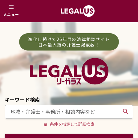
menu
メニュー
進化し続けて26年目の法律相談サイト
日本最大級の弁護士掲載数！
キーワード検索
search
条件を指定して詳細検索
tune