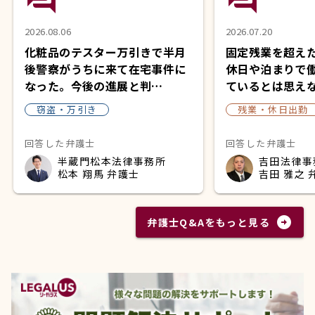
2026.08.06
2026.07.20
化粧品のテスター万引きで半月
固定残業を超え
後警察がうちに来て在宅事件に
休日や泊まりで
なった。今後の進展と判…
ているとは思え
窃盗・万引き
残業・休日出勤
回答した弁護士
回答した弁護士
半蔵門松本法律事務所
吉田法律事
松本 翔馬 弁護士
吉田 雅之 
arrow_circle_right
弁護士Q&Aをもっと見る