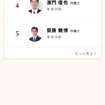
濵門 俊也
弁護士
東京都
place
齋藤 健博
弁護士
東京都
place
もっと見る
navigate_next