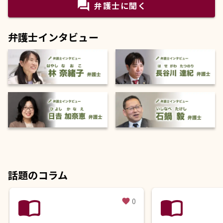
question_answer
弁護士に聞く
弁護士インタビュー
話題のコラム
import_contacts
import_contacts
0
favorite