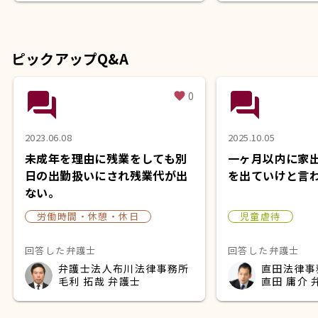
ピックアップQ&A
question_answer
question_answer
0
favorite
2023.06.08
2025.10.05
未成年を理由に残業をしても別
一ヶ月以内に家
日の出勤扱いにされ残業代が出
を出ていけと言
ない。
労働時間・休憩・休日
児童虐待
回答した弁護士
回答した弁護士
弁護士法人布川法律事務所
直田法律事
毛利 拓哉 弁護士
直田 庸介 