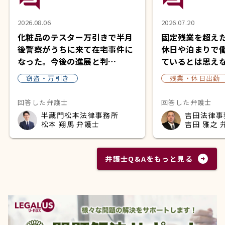
2026.08.06
2026.07.20
化粧品のテスター万引きで半月
固定残業を超え
後警察がうちに来て在宅事件に
休日や泊まりで
なった。今後の進展と判…
ているとは思え
窃盗・万引き
残業・休日出勤
回答した弁護士
回答した弁護士
半蔵門松本法律事務所
吉田法律事
松本 翔馬 弁護士
吉田 雅之 
arrow_circle_right
弁護士Q&Aをもっと見る