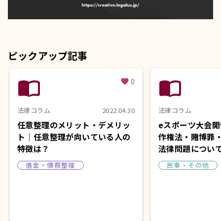
ピックアップ記事
import_contacts
import_contacts
0
favorite
法律コラム
2022.04.30
法律コラム
任意整理のメリット・デメリッ
eスポーツ大会
ト｜任意整理が向いている人の
作権法・賭博罪
特徴は？
法律問題につい
借金・債務整理
民事・その他