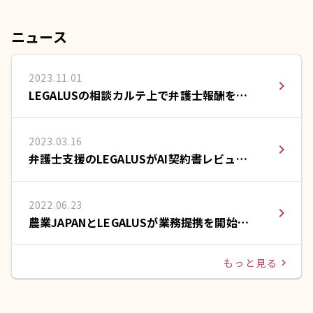
ニュース
2023.11.01
navigate_next
LEGALUSの相談カルテ上で弁護士報酬をカ
ードで支払える決済サービスを提供開始
2023.03.16
navigate_next
弁護士支援のLEGALUSがAI契約書レビュー
のLeCHECK(リチェック)と提携
2022.06.23
navigate_next
農業JAPANとLEGALUSが業務提携を開始い
たしました。
もっと見る
navigate_next