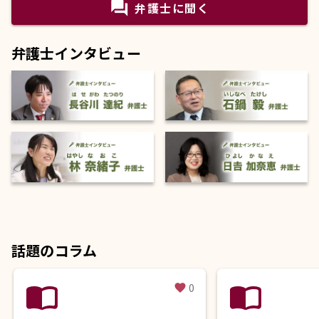
question_answer
弁護士に聞く
弁護士インタビュー
話題のコラム
import_contacts
import_contacts
0
favorite