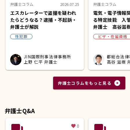
弁護士コラム
2026.07.25
弁護士コラム
エスカレーターで盗撮を疑われ
電気・電子情報
たらどうなる？逮捕・不起訴・
る特定技能 入
弁護士が解説
弁護士 高谷滋
性犯罪
ビザ・在留資格
JIN国際刑事法律事務所
都総合法律
上野 仁平 弁護士
高谷 滋樹 
arrow_circle_right
弁護士コラムをもっと見る
弁護士Q&A
question_answer
question_answer
0
favorite