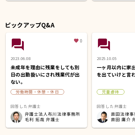
ピックアップQ&A
question_answer
question_answer
0
favorite
2023.06.08
2025.10.05
未成年を理由に残業をしても別
一ヶ月以内に家
日の出勤扱いにされ残業代が出
を出ていけと言
ない。
労働時間・休憩・休日
児童虐待
回答した弁護士
回答した弁護士
弁護士法人布川法律事務所
直田法律事
毛利 拓哉 弁護士
直田 庸介 