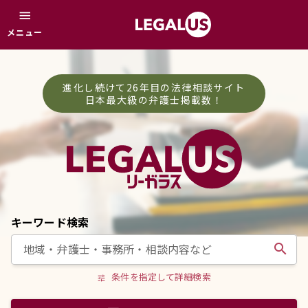
menu
メニュー
進化し続けて26年目の法律相談サイト
日本最大級の弁護士掲載数！
キーワード検索
search
条件を指定して詳細検索
tune