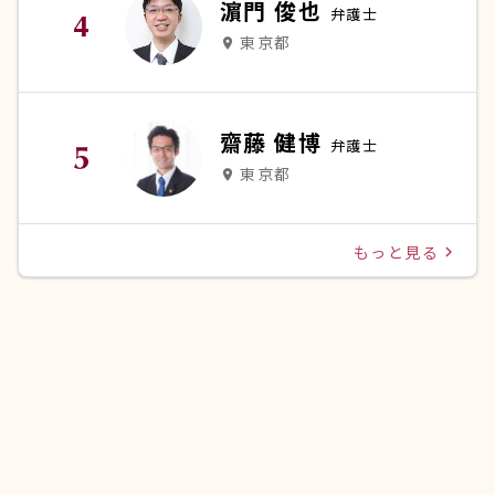
濵門 俊也
弁護士
東京都
place
齋藤 健博
弁護士
東京都
place
もっと見る
navigate_next