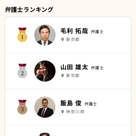
弁護士ランキング
毛利 拓哉
弁護士
東京都
place
山田 雄太
弁護士
東京都
place
飯島 俊
弁護士
神奈川県
place