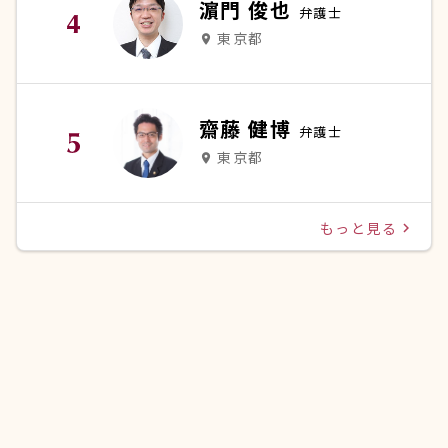
濵門 俊也
弁護士
東京都
place
齋藤 健博
弁護士
東京都
place
もっと見る
navigate_next