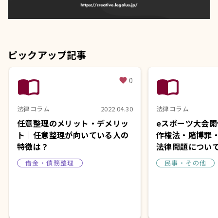
ピックアップ記事
import_contacts
import_contacts
0
favorite
法律コラム
2022.04.30
法律コラム
任意整理のメリット・デメリッ
eスポーツ大会
ト｜任意整理が向いている人の
作権法・賭博罪
特徴は？
法律問題につい
借金・債務整理
民事・その他