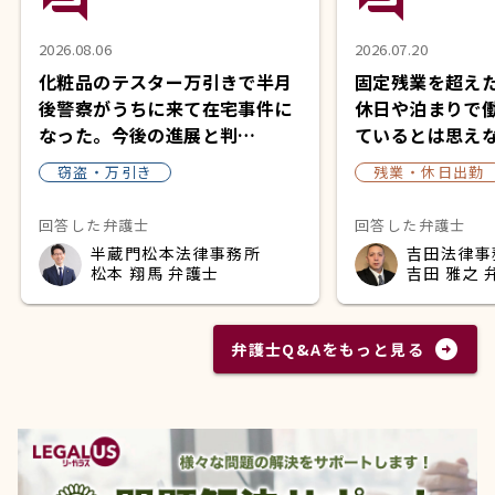
2026.08.06
2026.07.20
化粧品のテスター万引きで半月
固定残業を超え
後警察がうちに来て在宅事件に
休日や泊まりで
なった。今後の進展と判…
ているとは思え
窃盗・万引き
残業・休日出勤
回答した弁護士
回答した弁護士
半蔵門松本法律事務所
吉田法律事
松本 翔馬 弁護士
吉田 雅之 
arrow_circle_right
弁護士Q&Aをもっと見る