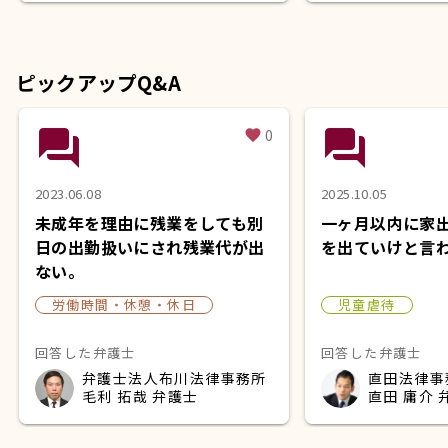
ピックアップQ&A
question_answer
question_answer
0
favorite
2023.06.08
2025.10.05
未成年を理由に残業をしても別
一ヶ月以内に家
日の出勤扱いにされ残業代が出
を出ていけと言
ない。
労働時間・休憩・休日
児童虐待
回答した弁護士
回答した弁護士
弁護士法人布川法律事務所
直田法律事
毛利 拓哉 弁護士
直田 庸介 