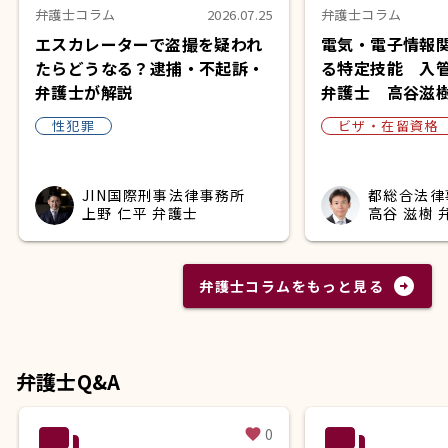
弁護士コラム
2026.07.25
弁護士コラム
エスカレーターで盗撮を疑われ
電気・電子情報
たらどうなる？逮捕・不起訴・
る特定技能 入
弁護士が解説
弁護士 高谷滋
性犯罪
ビザ・在留資格
JIN国際刑事法律事務所
都総合法律
上野 仁平 弁護士
高谷 滋樹 
arrow_circle_right
弁護士コラムをもっと見る
弁護士Q&A
question_answer
question_answer
0
favorite