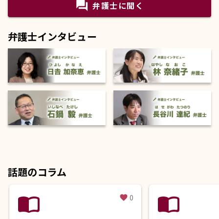
question_answer
弁護士に聞く
弁護士インタビュー
話題のコラム
import_contacts
import_contacts
0
favorite