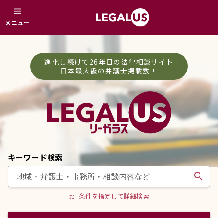
menu
メニュー
進化し続けて26年目の法律相談サイト
日本最大級の弁護士掲載数！
キーワード検索
search
条件を指定して詳細検索
tune