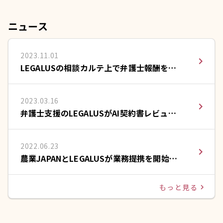
ニュース
2023.11.01
navigate_next
LEGALUSの相談カルテ上で弁護士報酬をカ
ードで支払える決済サービスを提供開始
2023.03.16
navigate_next
弁護士支援のLEGALUSがAI契約書レビュー
のLeCHECK(リチェック)と提携
2022.06.23
navigate_next
農業JAPANとLEGALUSが業務提携を開始い
たしました。
もっと見る
navigate_next