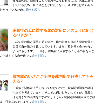
分程度の間、些細なことで暴力をふるわれました。実家に暮ら
しているため、親に迷惑をかけたくない、やり返せば終わりが
わかっているため...
続きを読む
認知症の母に対する弟の対応にどのように応じ
るべきか？
認知症の母と同居の弟夫婦が、母の財産を孫の入学資金等の
名目で自分達の名義にしています。また、私を母と会わせない
ようにもします。 母を介護施設に入居すること等の話を弟と
いと訴えても自分達で...
続きを読む
親族間のいざこざ全般を裁判所で解決してもら
える?
親族と関係が上手く行っていないので、親族関係調整の調停
申立てを考えています。そこでお伺いしたいのですが、親族と
は何処までの範囲を指すのでしょうか?親族関係調整申立て手続
まで可能なのでしょう...
続きを読む