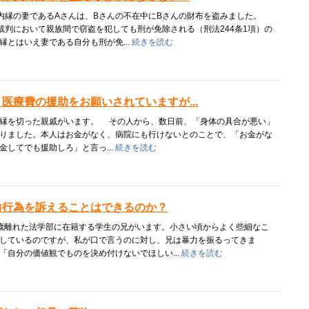
内縁の妻であるAさんは、Bさんの不在中にBさんの財布を盗みました。
裁判において親族間で窃盗を犯しても刑が免除される（刑法244条1項）の
縁とはいえ妻である自分も刑が免...
続きを読む
医療費の援助をお願いされていますが...
縁を切った親戚がいます。 その人から、数日前、「身体の具合が悪い」
りました。本人はお金がなく、病院にも行けないとのことで、「お金がな
金してでも援助しろ」と言っ...
続きを読む
力行為を訴えることはできるのか？
離れた法学部に在籍する学生の兄がいます。小さい頃からよく些細なこ
しているのですが、私が口で言うのに対し、兄は暴力を振るってきま
「自分の価値観でものを決め付けないでほしい...
続きを読む