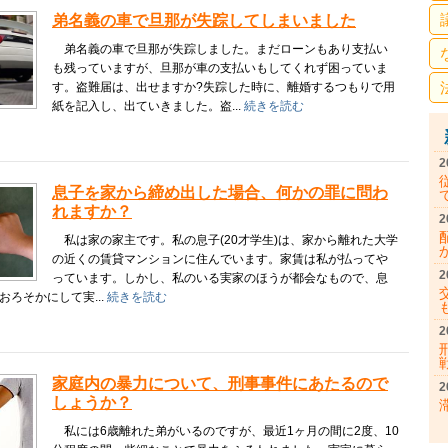
弟名義の車で旦那が失踪してしまいました
弟名義の車で旦那が失踪しました。まだローンもあり支払い
も残っていますが、旦那が車の支払いもしてくれず困っていま
す。盗難届は、出せますか?失踪した時に、離婚するつもりで用
紙を記入し、出ていきました。盗...
続きを読む
2
息子を家から締め出した場合、何かの罪に問わ
れますか？
2
私は家の家主です。私の息子(20才学生)は、家から離れた大学
の近くの賃貸マンションに住んでいます。家賃は私が払ってや
2
っています。しかし、私のいる実家のほうが都会なもので、息
おろそかにして実...
続きを読む
2
家庭内の暴力について、刑事事件にあたるので
2
しょうか？
私には6歳離れた弟がいるのですが、最近1ヶ月の間に2度、10