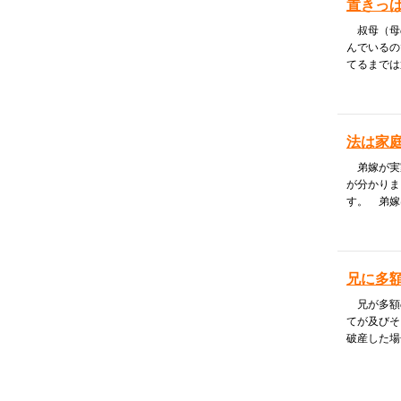
置きっ
叔母（母
んでいるの
てるまでは
法は家
弟嫁が実家
が分かりま
す。 弟嫁
兄に多額
兄が多額
てが及びそ
破産した場