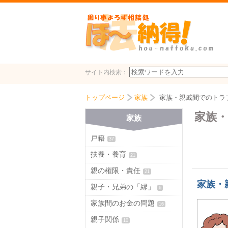
サイト内検索：
トップページ
家族
家族・親戚間でのトラ
家族
家族
戸籍
37
扶養・養育
21
親の権限・責任
21
家族・
親子・兄弟の「縁」
6
家族間のお金の問題
16
親子関係
10