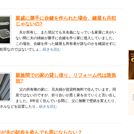
親戚に勝手に合鍵を作られた場合、鍵屋も共犯
じゃないの?
夫が所有し、また登記でも夫名義になっている家屋に夫がい
ない間に夫の姉妹が勝手に合鍵を作り家に侵入していました。
この場合、合鍵を作った鍵屋も所有者が誰なのかを確認せずに
犯罪なのではないでしょ...
続きを読む
親族間での家の貸し借り、リフォーム代は誰負
担?
父の所有権の家に、兄夫婦が賃貸料無料で住んでいます。同
居ではないのですが、折り合いが悪く家を出ていくと言い出し
ました。8年近く住んでいる間に、父に無断で壁紙を変えたり、
ネルなどを設置したり...
続きを読む
妻が夫の財布を盗んでも罪にならない？