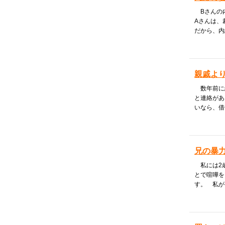
Bさんの
Aさんは、
だから、内
親戚より
数年前に
と連絡があ
いなら、借
兄の暴
私には2歳
とで喧嘩を
す。 私が