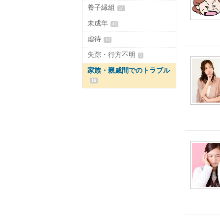
養子縁組
14
未成年
43
虐待
10
失踪・行方不明
5
家族・親戚間でのトラブル
16