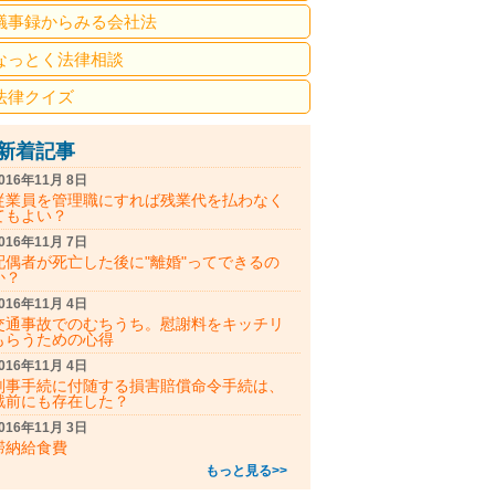
議事録からみる会社法
なっとく法律相談
法律クイズ
新着記事
016年11月 8日
従業員を管理職にすれば残業代を払わなく
てもよい？
016年11月 7日
配偶者が死亡した後に"離婚"ってできるの
か？
016年11月 4日
交通事故でのむちうち。慰謝料をキッチリ
もらうための心得
016年11月 4日
刑事手続に付随する損害賠償命令手続は、
戦前にも存在した？
016年11月 3日
滞納給食費
もっと見る>>