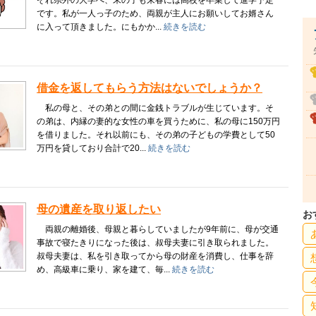
ぞれ県外の大学へ、末の子も来春には高校を卒業して進学予定
です。私が一人っ子のため、両親が主人にお願いしてお婿さん
に入って頂きました。にもかか...
続きを読む
借金を返してもらう方法はないでしょうか？
私の母と、その弟との間に金銭トラブルが生じています。そ
の弟は、内縁の妻的な女性の車を買うために、私の母に150万円
を借りました。それ以前にも、その弟の子どもの学費として50
万円を貸しており合計で20...
続きを読む
母の遺産を取り返したい
お
両親の離婚後、母親と暮らしていましたが9年前に、母が交通
事故で寝たきりになった後は、叔母夫妻に引き取られました。
叔母夫妻は、私を引き取ってから母の財産を消費し、仕事を辞
め、高級車に乗り、家を建て、毎...
続きを読む