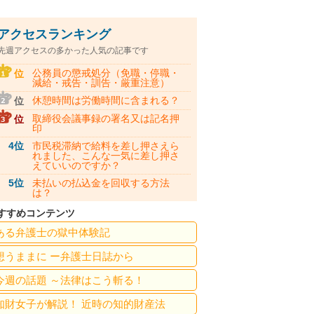
アクセスランキング
先週アクセスの多かった人気の記事です
公務員の懲戒処分（免職・停職・
位
減給・戒告・訓告・厳重注意）
休憩時間は労働時間に含まれる？
位
取締役会議事録の署名又は記名押
位
印
4位
市民税滞納で給料を差し押さえら
れました、こんな一気に差し押さ
えていいのですか？
5位
未払いの払込金を回収する方法
は？
すすめコンテンツ
ある弁護士の獄中体験記
想うままに ー弁護士日誌から
今週の話題 ～法律はこう斬る！
知財女子が解説！ 近時の知的財産法