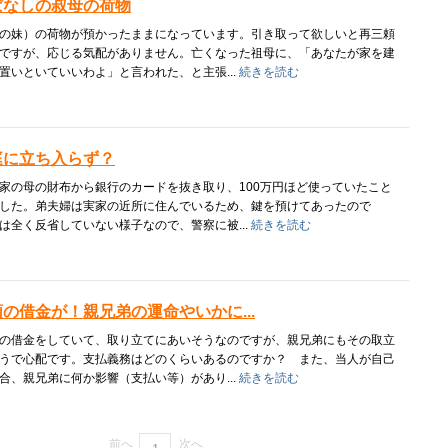
ぱなしの叔母の荷物
の妹）の荷物が預かったままになっています。引き取って欲しいと再三頼
ですが、応じる気配がありません。亡くなった祖母に、「あなたが家を建
置いといていいわよ」と言われた、と主張...
続きを読む
庭に立ち入らず？
の母の財布から銀行のカードを抜き取り、100万円ほど使っていたこと
した。弟夫婦は実家の近所に住んでいるため、鍵を預けてあったので
は全く反省していない様子なので、警察に被...
続きを読む
の借金が！親兄弟の運命やいかに...
の借金をしていて、取り立てにあいそうなのですが、親兄弟にもその取立
うで心配です。支払義務はどのくらいあるのですか？ また、当人が自己
合、親兄弟に何か影響（支払い等）があり...
続きを読む
前へ
次へ