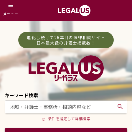
menu
メニュー
進化し続けて26年目の法律相談サイト
日本最大級の弁護士掲載数！
キーワード検索
search
条件を指定して詳細検索
tune