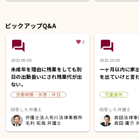
ピックアップQ&A
question_answer
question_answer
0
favorite
2023.06.08
2025.10.05
未成年を理由に残業をしても別
一ヶ月以内に家
日の出勤扱いにされ残業代が出
を出ていけと言
ない。
労働時間・休憩・休日
児童虐待
回答した弁護士
回答した弁護士
弁護士法人布川法律事務所
直田法律事
毛利 拓哉 弁護士
直田 庸介 