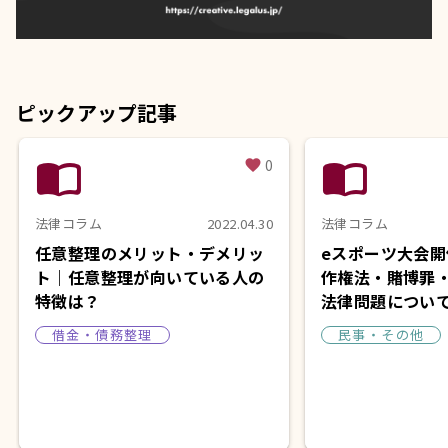
ピックアップ記事
import_contacts
import_contacts
0
favorite
法律コラム
2022.04.30
法律コラム
任意整理のメリット・デメリッ
eスポーツ大会
ト｜任意整理が向いている人の
作権法・賭博罪
特徴は？
法律問題につい
借金・債務整理
民事・その他