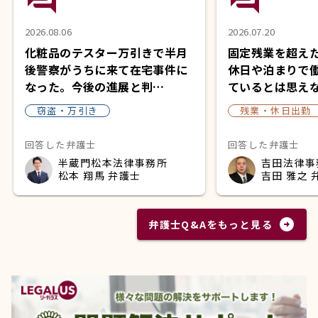
2026.08.06
2026.07.20
化粧品のテスター万引きで半月
固定残業を超え
後警察がうちに来て在宅事件に
休日や泊まりで
なった。今後の進展と判…
ているとは思え
窃盗・万引き
残業・休日出勤
回答した弁護士
回答した弁護士
半蔵門松本法律事務所
吉田法律事
松本 翔馬 弁護士
吉田 雅之 
arrow_circle_right
弁護士Q&Aをもっと見る