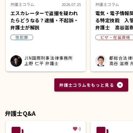
弁護士コラム
2026.07.25
弁護士コラム
エスカレーターで盗撮を疑われ
電気・電子情報
たらどうなる？逮捕・不起訴・
る特定技能 入
弁護士が解説
弁護士 高谷滋
性犯罪
ビザ・在留資格
JIN国際刑事法律事務所
都総合法律
上野 仁平 弁護士
高谷 滋樹 
arrow_circle_right
弁護士コラムをもっと見る
弁護士Q&A
question_answer
question_answer
0
favorite