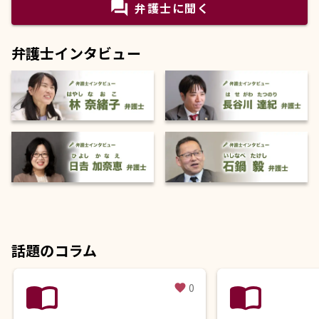
question_answer
弁護士に聞く
弁護士インタビュー
話題のコラム
import_contacts
import_contacts
0
favorite