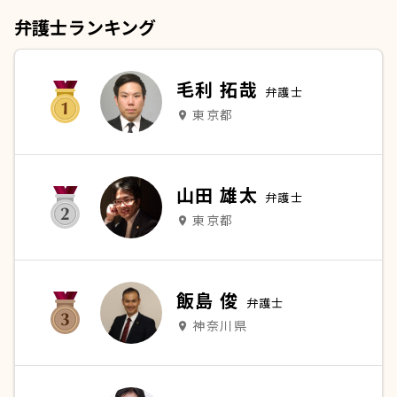
弁護士ランキング
毛利 拓哉
弁護士
東京都
place
山田 雄太
弁護士
東京都
place
飯島 俊
弁護士
神奈川県
place