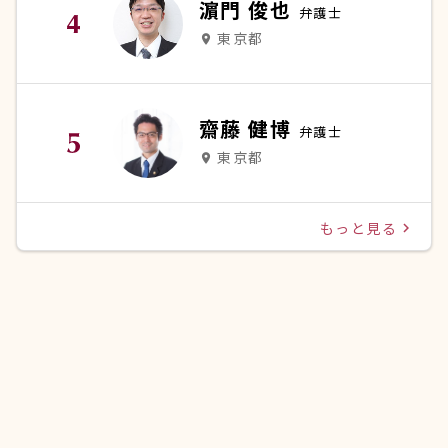
濵門 俊也
弁護士
東京都
place
齋藤 健博
弁護士
東京都
place
もっと見る
navigate_next