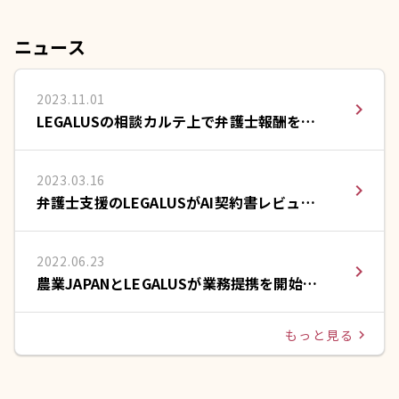
ニュース
2023.11.01
navigate_next
LEGALUSの相談カルテ上で弁護士報酬をカ
ードで支払える決済サービスを提供開始
2023.03.16
navigate_next
弁護士支援のLEGALUSがAI契約書レビュー
のLeCHECK(リチェック)と提携
2022.06.23
navigate_next
農業JAPANとLEGALUSが業務提携を開始い
たしました。
もっと見る
navigate_next