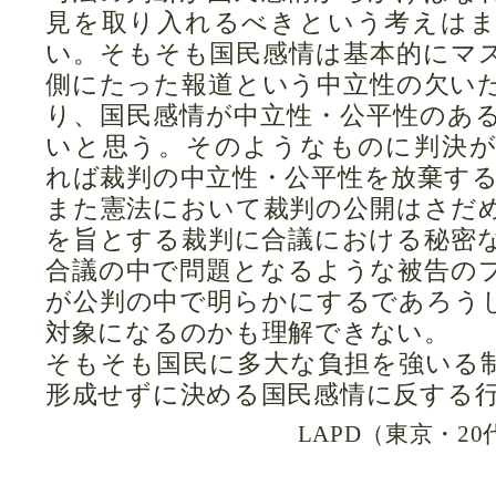
見を取り入れるべきという考えは
い。そもそも国民感情は基本的にマ
側にたった報道という中立性の欠い
り、国民感情が中立性・公平性のあ
いと思う。そのようなものに判決
れば裁判の中立性・公平性を放棄す
また憲法において裁判の公開はさだ
を旨とする裁判に合議における秘密
合議の中で問題となるような被告の
が公判の中で明らかにするであろう
対象になるのかも理解できない。
そもそも国民に多大な負担を強いる
形成せずに決める国民感情に反する
LAPD（東京・2