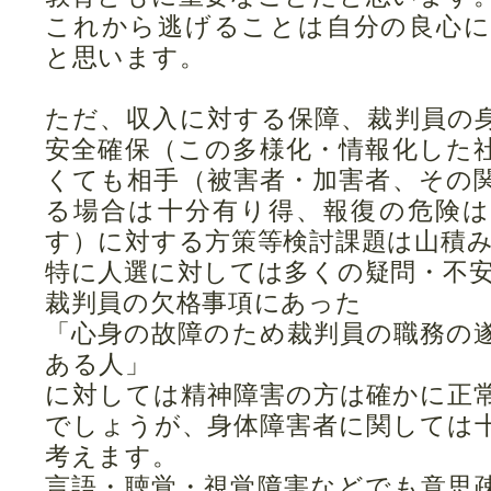
これから逃げることは自分の良心
と思います。
ただ、収入に対する保障、裁判員の
安全確保（この多様化・情報化した
くても相手（被害者・加害者、その
る場合は十分有り得、報復の危険
す）に対する方策等検討課題は山積
特に人選に対しては多くの疑問・不
裁判員の欠格事項にあった
「心身の故障のため裁判員の職務の
ある人」
に対しては精神障害の方は確かに正
でしょうが、身体障害者に関しては
考えます。
言語・聴覚・視覚障害などでも意思