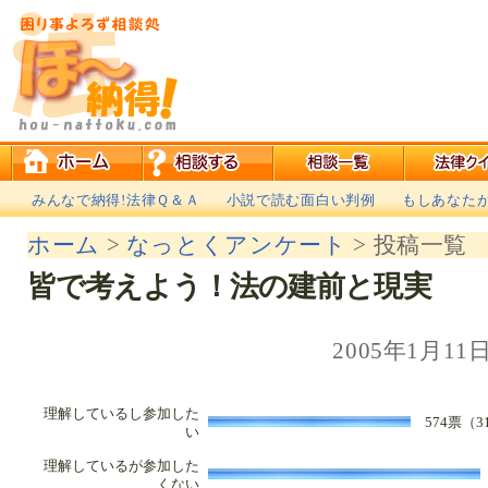
みんなで納得!法律Ｑ＆Ａ
小説で読む面白い判例
もしあなた
ホーム
>
なっとくアンケート
> 投稿一覧
皆で考えよう！法の建前と現実
2005年1月11
理解しているし参加した
574票（3
い
理解しているが参加した
くない