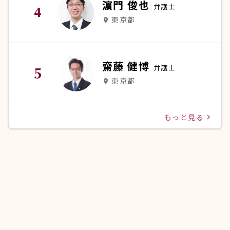
濵門 俊也
弁護士
東京都
place
齋藤 健博
弁護士
東京都
place
もっと見る
navigate_next