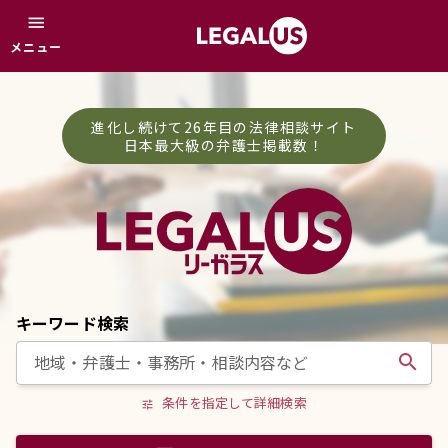
menu
メニュー
進化し続けて26年目の法律相談サイト
日本最大級の弁護士掲載数！
キーワード検索
search
条件を指定して詳細検索
tune