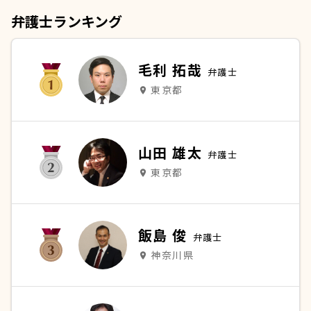
弁護士ランキング
毛利 拓哉
弁護士
東京都
place
山田 雄太
弁護士
東京都
place
飯島 俊
弁護士
神奈川県
place