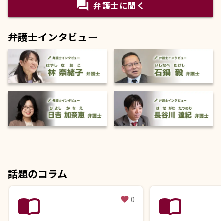
question_answer
弁護士に聞く
弁護士インタビュー
話題のコラム
import_contacts
import_contacts
0
favorite