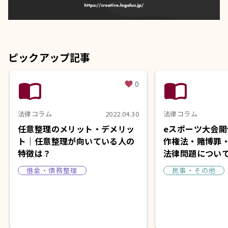
ピックアップ記事
import_contacts
import_contacts
0
favorite
法律コラム
2022.04.30
法律コラム
任意整理のメリット・デメリッ
eスポーツ大会
ト｜任意整理が向いている人の
作権法・賭博罪
特徴は？
法律問題につい
借金・債務整理
民事・その他