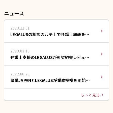
ニュース
2023.11.01
navigate_next
LEGALUSの相談カルテ上で弁護士報酬をカ
ードで支払える決済サービスを提供開始
2023.03.16
navigate_next
弁護士支援のLEGALUSがAI契約書レビュー
のLeCHECK(リチェック)と提携
2022.06.23
navigate_next
農業JAPANとLEGALUSが業務提携を開始い
たしました。
もっと見る
navigate_next