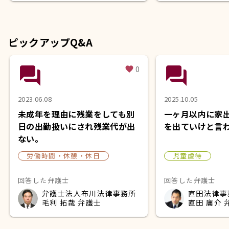
ピックアップQ&A
question_answer
question_answer
0
favorite
2023.06.08
2025.10.05
未成年を理由に残業をしても別
一ヶ月以内に家
日の出勤扱いにされ残業代が出
を出ていけと言
ない。
労働時間・休憩・休日
児童虐待
回答した弁護士
回答した弁護士
弁護士法人布川法律事務所
直田法律事
毛利 拓哉 弁護士
直田 庸介 