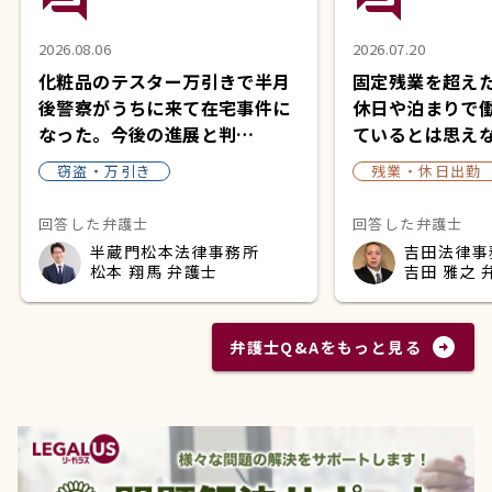
2026.08.06
2026.07.20
化粧品のテスター万引きで半月
固定残業を超え
後警察がうちに来て在宅事件に
休日や泊まりで
なった。今後の進展と判…
ているとは思え
窃盗・万引き
残業・休日出勤
回答した弁護士
回答した弁護士
半蔵門松本法律事務所
吉田法律事
松本 翔馬 弁護士
吉田 雅之 
arrow_circle_right
弁護士Q&Aをもっと見る