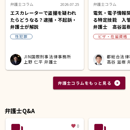
弁護士コラム
2026.07.25
弁護士コラム
エスカレーターで盗撮を疑われ
電気・電子情報
たらどうなる？逮捕・不起訴・
る特定技能 入
弁護士が解説
弁護士 高谷滋
性犯罪
ビザ・在留資格
JIN国際刑事法律事務所
都総合法律
上野 仁平 弁護士
高谷 滋樹 
arrow_circle_right
弁護士コラムをもっと見る
弁護士Q&A
question_answer
question_answer
0
favorite