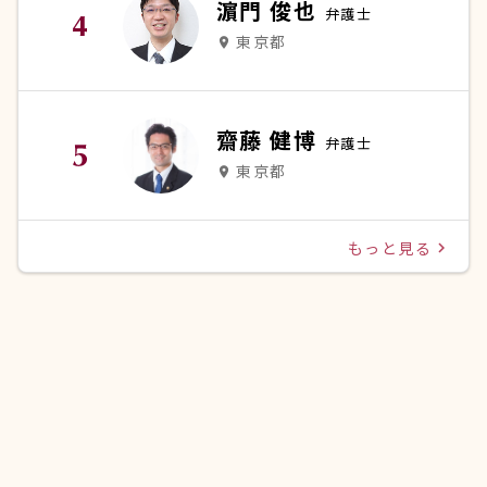
濵門 俊也
弁護士
東京都
place
齋藤 健博
弁護士
東京都
place
もっと見る
navigate_next