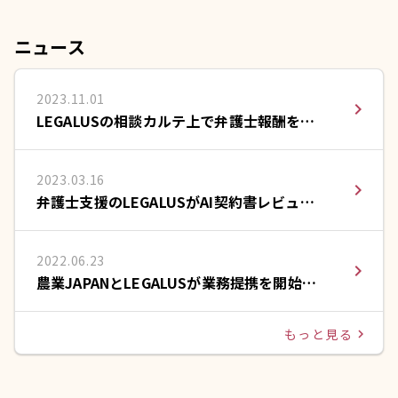
ニュース
2023.11.01
navigate_next
LEGALUSの相談カルテ上で弁護士報酬をカ
ードで支払える決済サービスを提供開始
2023.03.16
navigate_next
弁護士支援のLEGALUSがAI契約書レビュー
のLeCHECK(リチェック)と提携
2022.06.23
navigate_next
農業JAPANとLEGALUSが業務提携を開始い
たしました。
もっと見る
navigate_next