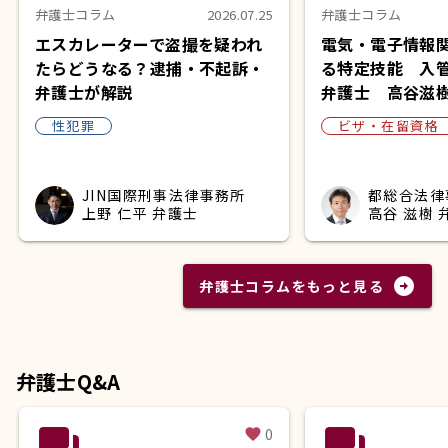
弁護士コラム
2026.07.25
弁護士コラム
エスカレーターで盗撮を疑われ
電気・電子情報
たらどうなる？逮捕・不起訴・
る特定技能 入
弁護士が解説
弁護士 高谷滋
性犯罪
ビザ・在留資格
JIN国際刑事法律事務所
都総合法律
上野 仁平 弁護士
高谷 滋樹 
arrow_circle_right
弁護士コラムをもっと見る
弁護士Q&A
question_answer
question_answer
0
favorite