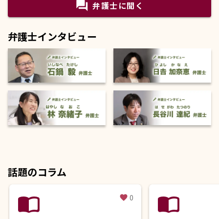
question_answer
弁護士に聞く
弁護士インタビュー
話題のコラム
import_contacts
import_contacts
0
favorite