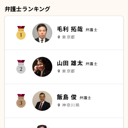
弁護士ランキング
毛利 拓哉
弁護士
東京都
place
山田 雄太
弁護士
東京都
place
飯島 俊
弁護士
神奈川県
place