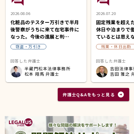
2026.08.06
2026.07.20
化粧品のテスター万引きで半月
固定残業を超え
後警察がうちに来て在宅事件に
休日や泊まりで
なった。今後の進展と判…
ているとは思え
窃盗・万引き
残業・休日出勤
回答した弁護士
回答した弁護士
半蔵門松本法律事務所
吉田法律事
松本 翔馬 弁護士
吉田 雅之 
arrow_circle_right
弁護士Q&Aをもっと見る