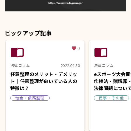
ピックアップ記事
import_contacts
import_contacts
0
favorite
法律コラム
2022.04.30
法律コラム
任意整理のメリット・デメリッ
eスポーツ大会
ト｜任意整理が向いている人の
作権法・賭博罪
特徴は？
法律問題につい
借金・債務整理
民事・その他