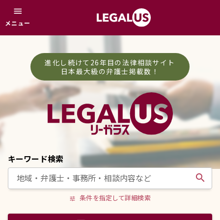
menu
メニュー
進化し続けて26年目の法律相談サイト
日本最大級の弁護士掲載数！
キーワード検索
search
条件を指定して詳細検索
tune