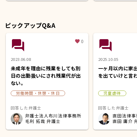
ピックアップQ&A
question_answer
question_answer
0
favorite
2023.06.08
2025.10.05
未成年を理由に残業をしても別
一ヶ月以内に家
日の出勤扱いにされ残業代が出
を出ていけと言
ない。
労働時間・休憩・休日
児童虐待
回答した弁護士
回答した弁護士
弁護士法人布川法律事務所
直田法律事
毛利 拓哉 弁護士
直田 庸介 