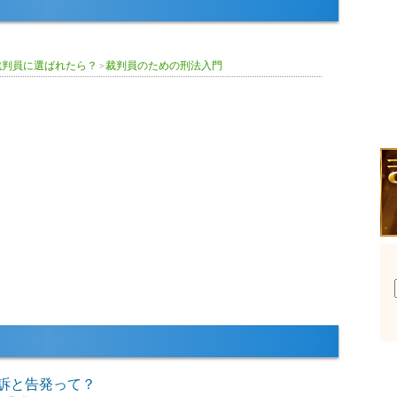
裁判員に選ばれたら？
裁判員のための刑法入門
>
訴と告発って？