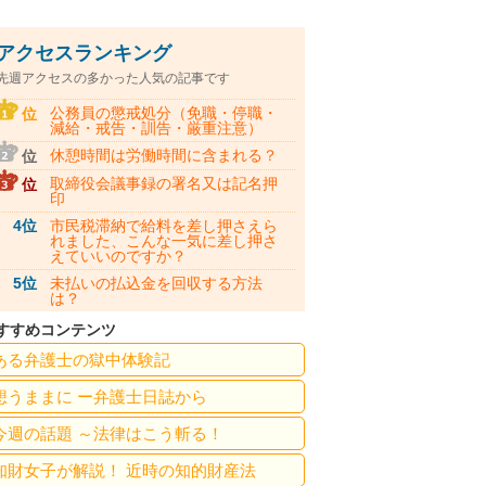
アクセスランキング
先週アクセスの多かった人気の記事です
公務員の懲戒処分（免職・停職・
位
減給・戒告・訓告・厳重注意）
休憩時間は労働時間に含まれる？
位
取締役会議事録の署名又は記名押
位
印
4位
市民税滞納で給料を差し押さえら
れました、こんな一気に差し押さ
えていいのですか？
5位
未払いの払込金を回収する方法
は？
すすめコンテンツ
ある弁護士の獄中体験記
想うままに ー弁護士日誌から
今週の話題 ～法律はこう斬る！
知財女子が解説！ 近時の知的財産法