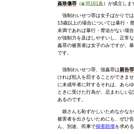
姦致傷罪
（
同181条
）が成立しま
強制わいせつ罪は女子ばかりでは
13歳以上の場合については暴行・
未満であれば暴行・脅迫がない場合
が強制力を及ぼしやすいし、正常な
姦罪の被害者は女子のみですが、暴
です。
強制わいせつ罪、強姦罪は
親告罪
ければ犯人を罰することができませ
に未成年者に対するそれは、あらゆ
ときに受けた行為が、忌まわしい記
あるのです。
娘さんも恥ずかしいためなかなか
被害者を出さないためにも、ぜひ告
ん、別途、民事で
損害賠償
を求める