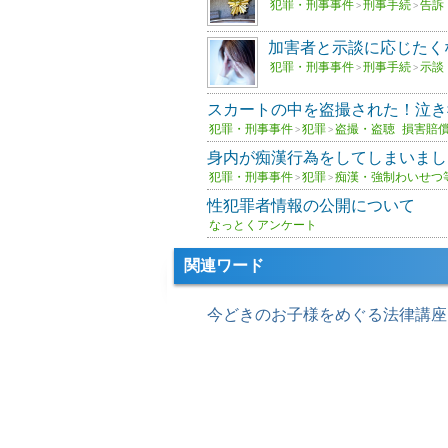
犯罪・刑事事件
刑事手続
告訴
>
>
加害者と示談に応じたく
犯罪・刑事事件
刑事手続
示談
>
>
スカートの中を盗撮された！泣き
犯罪・刑事事件
犯罪
盗撮・盗聴
損害賠
>
>
身内が痴漢行為をしてしまいまし
犯罪・刑事事件
犯罪
痴漢・強制わいせつ
>
>
性犯罪者情報の公開について
なっとくアンケート
関連ワード
今どきのお子様をめぐる法律講座