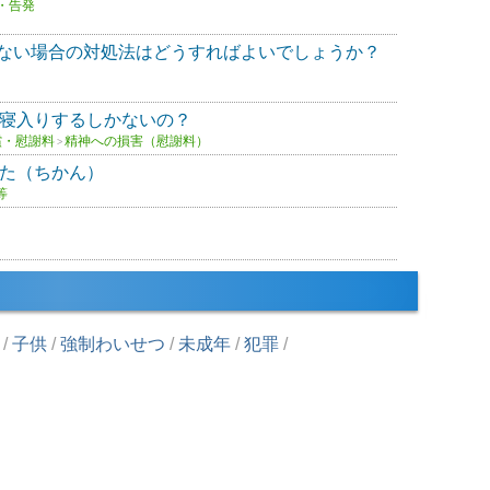
・告発
ない場合の対処法はどうすればよいでしょうか？
寝入りするしかないの？
償・慰謝料
精神への損害（慰謝料）
>
た（ちかん）
等
/
子供
/
強制わいせつ
/
未成年
/
犯罪
/