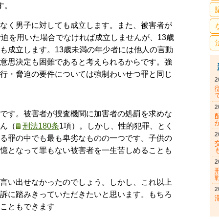
す。
なく男子に対しても成立します。また、被害者が
脅迫を用いた場合でなければ成立しませんが、13歳
も成立します。13歳未満の年少者には他人の言動
意思決定も困難であると考えられるからです。強
行・脅迫の要件については強制わいせつ罪と同じ
2
2
です。被害者が捜査機関に加害者の処罰を求めな
ん（
刑法180条
1項）。しかし、性的犯罪、とく
2
る罪の中でも最も卑劣なものの一つです。子供の
憶となって罪もない被害者を一生苦しめることも
2
言い出せなかったのでしょう。しかし、これ以上
2
訴に踏みきっていただきたいと思います。もちろ
こともできます