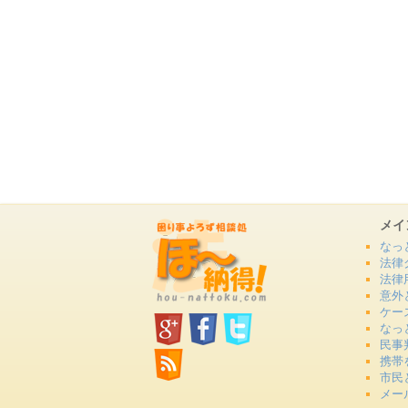
メイ
なっ
法律
法律
意外
ケー
なっ
民事
携帯
市民
メー