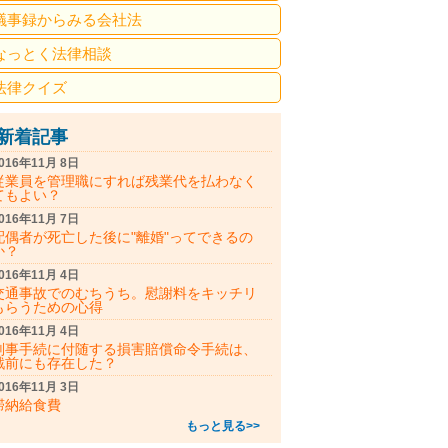
議事録からみる会社法
なっとく法律相談
法律クイズ
新着記事
016年11月 8日
従業員を管理職にすれば残業代を払わなく
てもよい？
016年11月 7日
配偶者が死亡した後に"離婚"ってできるの
か？
016年11月 4日
交通事故でのむちうち。慰謝料をキッチリ
もらうための心得
016年11月 4日
刑事手続に付随する損害賠償命令手続は、
戦前にも存在した？
016年11月 3日
滞納給食費
もっと見る>>