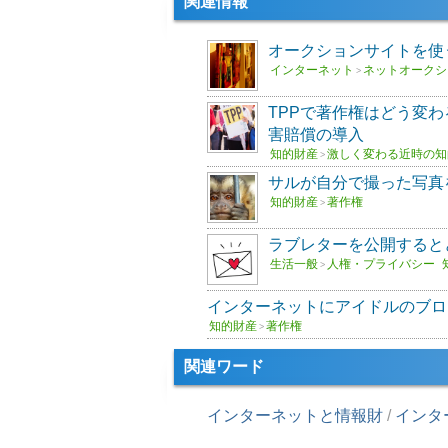
関連情報
オークションサイトを使
インターネット
ネットオークシ
>
TPPで著作権はどう変わ
害賠償の導入
知的財産
激しく変わる近時の知
>
サルが自分で撮った写真
知的財産
著作権
>
ラブレターを公開すると
生活一般
人権・プライバシー
>
インターネットにアイドルのブロ
知的財産
著作権
>
関連ワード
インターネットと情報財
/
インタ