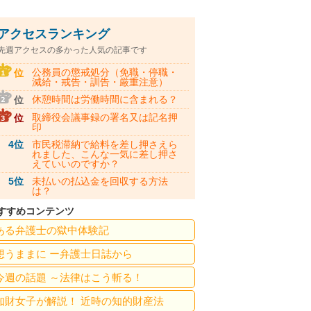
アクセスランキング
先週アクセスの多かった人気の記事です
公務員の懲戒処分（免職・停職・
位
減給・戒告・訓告・厳重注意）
休憩時間は労働時間に含まれる？
位
取締役会議事録の署名又は記名押
位
印
4位
市民税滞納で給料を差し押さえら
れました、こんな一気に差し押さ
えていいのですか？
5位
未払いの払込金を回収する方法
は？
すすめコンテンツ
ある弁護士の獄中体験記
想うままに ー弁護士日誌から
今週の話題 ～法律はこう斬る！
知財女子が解説！ 近時の知的財産法