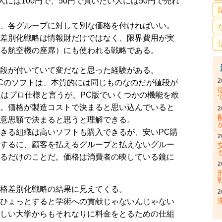
人には100円で、50円で買いたい人には50円で売れ
、各グループに対して別な価格を付ければいい。
差別化戦略は情報財だけではなく、限界費用が実
る航空機の座席）にも使われる戦略である。
段が付いていて変だなと思った経験がある。
2
Cのソフトは、本質的には同じものなのだが値段が
版はプロ仕様と言うが、PC版でいくつかの機能を敢
。価格が製造コストで決まると思い込んでいると
2
意思額で決まると思うと理解できる。
きる組織は高いソフトも購入できるが、安いPC購
2
するに、顧客を払えるグループと払えないグルー
るだけのことだ。価格は消費者の映している鏡に
2
格差別化戦略の結果に見えてくる。
2
ひょっとすると学術への貢献じゃないんじゃない
しい大学からもそれなりに料金をとるための仕組