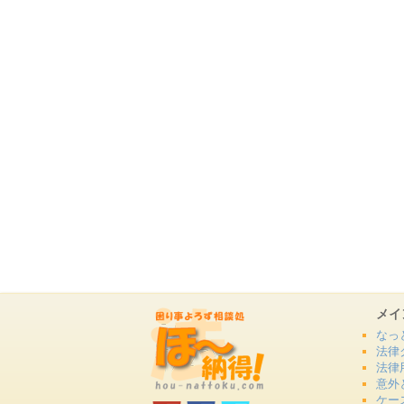
メイ
なっ
法律
法律
意外
ケー