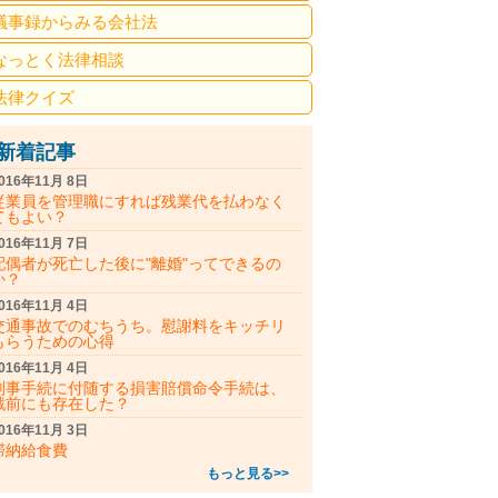
議事録からみる会社法
なっとく法律相談
法律クイズ
新着記事
016年11月 8日
従業員を管理職にすれば残業代を払わなく
てもよい？
016年11月 7日
配偶者が死亡した後に"離婚"ってできるの
か？
016年11月 4日
交通事故でのむちうち。慰謝料をキッチリ
もらうための心得
016年11月 4日
刑事手続に付随する損害賠償命令手続は、
戦前にも存在した？
016年11月 3日
滞納給食費
もっと見る>>