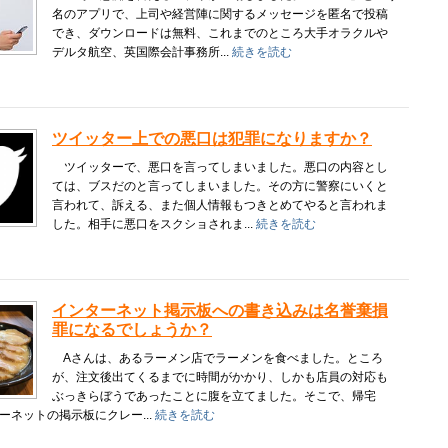
名のアプリで、上司や経営陣に関するメッセージを匿名で投稿
でき、ダウンロードは無料、これまでのところ大手オラクルや
デルタ航空、英国際会計事務所...
続きを読む
ツイッター上での悪口は犯罪になりますか？
ツイッターで、悪口を言ってしまいました。悪口の内容とし
ては、ブスだのと言ってしまいました。その方に警察にいくと
言われて、訴える、また個人情報もつきとめてやると言われま
した。相手に悪口をスクショされま...
続きを読む
インターネット掲示板への書き込みは名誉棄損
罪になるでしょうか？
Aさんは、あるラーメン店でラーメンを食べました。ところ
が、注文後出てくるまでに時間がかかり、しかも店員の対応も
ぶっきらぼうであったことに腹を立てました。そこで、帰宅
ーネットの掲示板にクレー...
続きを読む