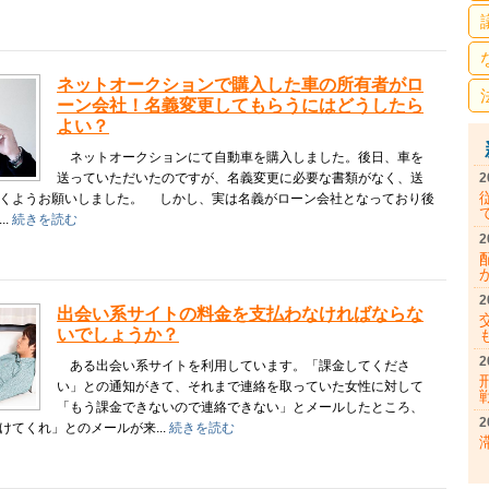
ネットオークションで購入した車の所有者がロ
ーン会社！名義変更してもらうにはどうしたら
よい？
ネットオークションにて自動車を購入しました。後日、車を
送っていただいたのですが、名義変更に必要な書類がなく、送
2
くようお願いしました。 しかし、実は名義がローン会社となっており後
..
続きを読む
2
2
出会い系サイトの料金を支払わなければならな
いでしょうか？
2
ある出会い系サイトを利用しています。「課金してくださ
い」との通知がきて、それまで連絡を取っていた女性に対して
「もう課金できないので連絡できない」とメールしたところ、
2
けてくれ」とのメールが来...
続きを読む