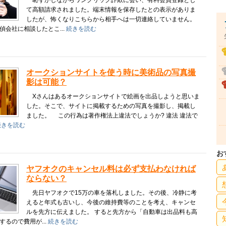
恥ずかしながらワンクリック詐欺に会い、有料会員登録とし
て高額請求されました。端末情報を保存したとの表示がありま
したが、怖くなりこちらから相手へは一切連絡していません。
会社に相談したとこ...
続きを読む
オークションサイトを使う時に美術品の写真撮
影は可能？
Xさんはあるオークションサイトで絵画を出品しようと思いま
した。そこで、サイトに掲載するための写真を撮影し、掲載し
ました。 この行為は著作権法上違法でしょうか? 違法 違法で
続きを読む
お
ヤフオクのキャンセル料は必ず支払わなければ
ならない？
先日ヤフオクで15万の車を落札しました。その後、冷静に考
えると年式も古いし、今後の維持費等のことを考え、キャンセ
ルを先方に伝えました。 すると先方から「自動車は出品料も高
するので費用が...
続きを読む