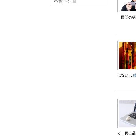
出会い系
7
民間の探偵
はない ...
く、再出品