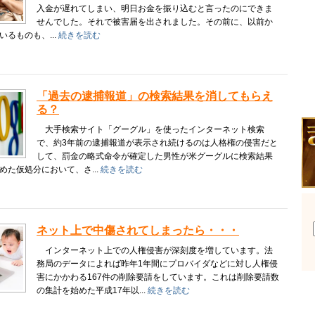
入金が遅れてしまい、明日お金を振り込むと言ったのにできま
せんでした。それで被害届を出されました。その前に、以前か
いるものも、...
続きを読む
「過去の逮捕報道」の検索結果を消してもらえ
る？
大手検索サイト「グーグル」を使ったインターネット検索
で、約3年前の逮捕報道が表示され続けるのは人格権の侵害だと
して、罰金の略式命令が確定した男性が米グーグルに検索結果
めた仮処分において、さ...
続きを読む
ネット上で中傷されてしまったら・・・
インターネット上での人権侵害が深刻度を増しています。法
務局のデータによれば昨年1年間にプロバイダなどに対し人権侵
害にかかわる167件の削除要請をしています。これは削除要請数
の集計を始めた平成17年以...
続きを読む