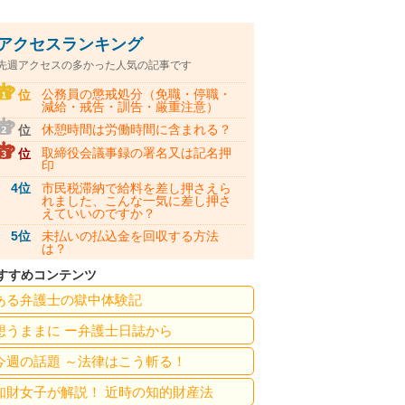
アクセスランキング
先週アクセスの多かった人気の記事です
公務員の懲戒処分（免職・停職・
位
減給・戒告・訓告・厳重注意）
休憩時間は労働時間に含まれる？
位
取締役会議事録の署名又は記名押
位
印
4位
市民税滞納で給料を差し押さえら
れました、こんな一気に差し押さ
えていいのですか？
5位
未払いの払込金を回収する方法
は？
すすめコンテンツ
ある弁護士の獄中体験記
想うままに ー弁護士日誌から
今週の話題 ～法律はこう斬る！
知財女子が解説！ 近時の知的財産法