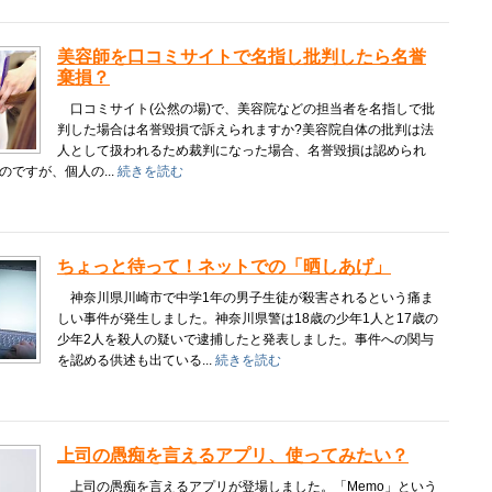
美容師を口コミサイトで名指し批判したら名誉
棄損？
口コミサイト(公然の場)で、美容院などの担当者を名指しで批
判した場合は名誉毀損で訴えられますか?美容院自体の批判は法
人として扱われるため裁判になった場合、名誉毀損は認められ
のですが、個人の...
続きを読む
ちょっと待って！ネットでの「晒しあげ」
神奈川県川崎市で中学1年の男子生徒が殺害されるという痛ま
しい事件が発生しました。神奈川県警は18歳の少年1人と17歳の
少年2人を殺人の疑いで逮捕したと発表しました。事件への関与
を認める供述も出ている...
続きを読む
上司の愚痴を言えるアプリ、使ってみたい？
上司の愚痴を言えるアプリが登場しました。「Memo」という