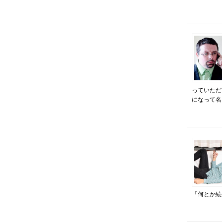
っていただ
になって名.
「何とか続