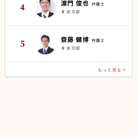
濵門 俊也
弁護士
東京都
place
齋藤 健博
弁護士
東京都
place
もっと見る
navigate_next