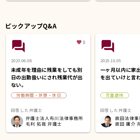
ピックアップQ&A
question_answer
question_answer
0
favorite
2023.06.08
2025.10.05
未成年を理由に残業をしても別
一ヶ月以内に家
日の出勤扱いにされ残業代が出
を出ていけと言
ない。
労働時間・休憩・休日
児童虐待
回答した弁護士
回答した弁護士
弁護士法人布川法律事務所
直田法律事
毛利 拓哉 弁護士
直田 庸介 