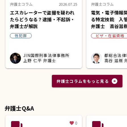
弁護士コラム
2026.07.25
弁護士コラム
エスカレーターで盗撮を疑われ
電気・電子情報
たらどうなる？逮捕・不起訴・
る特定技能 入
弁護士が解説
弁護士 高谷滋
性犯罪
ビザ・在留資格
JIN国際刑事法律事務所
都総合法律
上野 仁平 弁護士
高谷 滋樹 
arrow_circle_right
弁護士コラムをもっと見る
弁護士Q&A
question_answer
question_answer
0
favorite