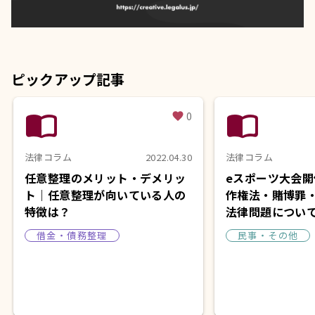
ピックアップ記事
import_contacts
import_contacts
0
favorite
法律コラム
2022.04.30
法律コラム
任意整理のメリット・デメリッ
eスポーツ大会
ト｜任意整理が向いている人の
作権法・賭博罪
特徴は？
法律問題につい
借金・債務整理
民事・その他