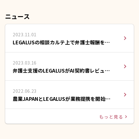
ニュース
2023.11.01
navigate_next
LEGALUSの相談カルテ上で弁護士報酬をカ
ードで支払える決済サービスを提供開始
2023.03.16
navigate_next
弁護士支援のLEGALUSがAI契約書レビュー
のLeCHECK(リチェック)と提携
2022.06.23
navigate_next
農業JAPANとLEGALUSが業務提携を開始い
たしました。
もっと見る
navigate_next