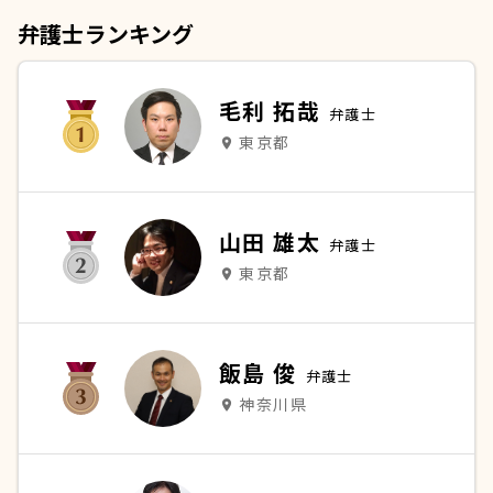
弁護士ランキング
毛利 拓哉
弁護士
東京都
place
山田 雄太
弁護士
東京都
place
飯島 俊
弁護士
神奈川県
place