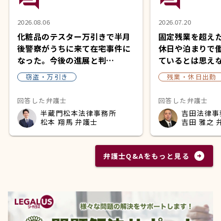
2026.08.06
2026.07.20
化粧品のテスター万引きで半月
固定残業を超え
後警察がうちに来て在宅事件に
休日や泊まりで
なった。今後の進展と判…
ているとは思え
窃盗・万引き
残業・休日出勤
回答した弁護士
回答した弁護士
半蔵門松本法律事務所
吉田法律事
松本 翔馬 弁護士
吉田 雅之 
arrow_circle_right
弁護士Q&Aをもっと見る