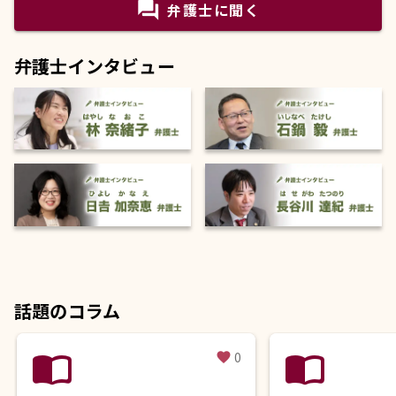
question_answer
弁護士に聞く
弁護士インタビュー
話題のコラム
import_contacts
import_contacts
0
favorite