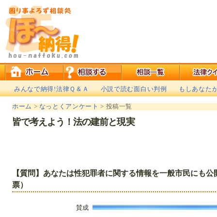
みんなで納得!法律Ｑ＆Ａ
小説で読む面白い判例
もしあなた
ホーム
>
なっとくアンケート
> 投稿一覧
皆で考えよう！法の建前と現実
【質問】あなたは性犯罪者に関する情報を一般市民にも公開す
票）
賛成