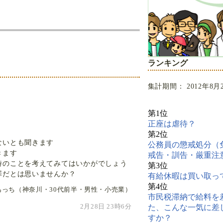
ランキング
集計期間： 2012年8月
第1位
正座は虐待？
第2位
ないとも聞きます
公務員の懲戒処分（
きます
戒告・訓告・厳重注
時のことを考えてみてはいかがでしょう
第3位
罪だとは思いませんか？
有給休暇は買い取っ
第4位
あっち（神奈川・30代前半・男性・小売業）
市民税滞納で給料を
た、こんな一気に差
2月28日 23時6分
すか？