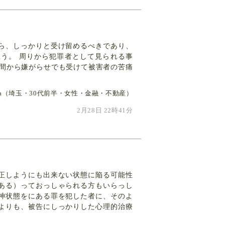
ら、しっかりと受け留めるべきであり、
う。 周りから犯罪者として見られる事
人間から嫌がらせでも受けて被害者の苦痛
i-ta（埼玉・30代前半・女性・金融・不動産）
2月28日 22時41分
正しようにも出来ない状態に陥る可能性
ある）っておっしゃられる方もいらっし
神状態をにある罪を犯した者に、そのよ
よりも、被告にしっかりした心理的治療