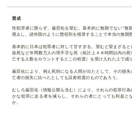
賛成
性犯罪者に限らず、厳罰化を望む。基本的に無期でない”無
廃止し、諸外国のように懲役刑を積算することで本当の無期
基本的に日本は犯罪者に対して甘すぎる。望むと望まざると
故死など年間数万人の理不尽な死（統計上４８時間以内の死
亡する人数をカウントするとこの程度）を受け入れた上で成
厳罰化により、例え死刑になる人間が出たとして、その損失
亡者の損失に比べたとしても誤差程度のものであろう。
むしろ厳罰化（情報公開も含む）により、それらの犯罪行為
かな犯罪に走る者を減らし、それらの者にとっても利益と
か。