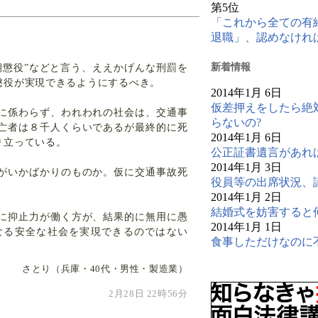
第5位
「これから全ての有
退職」、認めなけれ
新
着情報
期懲役”などと言う、ええかげんな刑罰を
懲役が実現できるようにするべき。
2014年1月 6日
仮差押えをしたら絶
に係わらず、われわれの社会は、交通事
らないの?
亡者は８千人くらいであるが最終的に死
2014年1月 6日
り立っている。
公正証書遺言があれ
2014年1月 3日
がいかばかりのものか。仮に交通事故死
役員等の出席状況、
2014年1月 2日
結婚式を妨害すると
に抑止力が働く方が、結果的に無用に愚
2014年1月 1日
なる安全な社会を実現できるのではない
食事しただけなのに
さとり（兵庫・40代・男性・製造業）
2月28日 22時56分