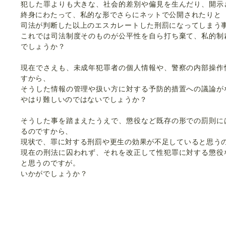
犯した罪よりも大きな、社会的差別や偏見を生んだり、開示
終身にわたって、私的な形でさらにネットで公開されたりと
司法が判断した以上のエスカレートした刑罰になってしまう
これでは司法制度そのものが公平性を自ら打ち棄て、私的制
でしょうか？
現在でさえも、未成年犯罪者の個人情報や、警察の内部操作
すから、
そうした情報の管理や扱い方に対する予防的措置への議論が
やはり難しいのではないでしょうか？
そうした事を踏まえたうえで、懲役など既存の形での罰則に
るのですから、
現状で、罪に対する刑罰や更生の効果が不足していると思う
現在の刑法に囚われず、それを改正して性犯罪に対する懲役
と思うのですが。
いかがでしょうか？