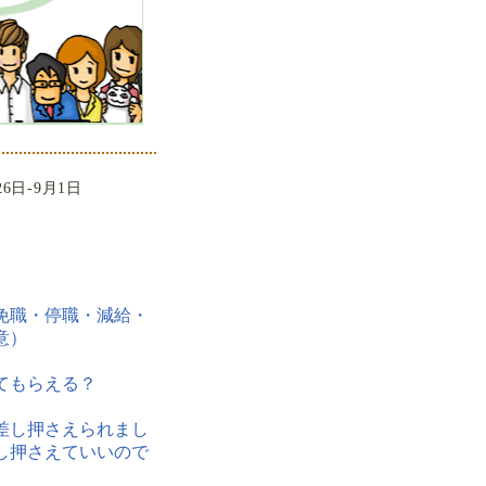
26日-9月1日
免職・停職・減給・
意）
てもらえる？
差し押さえられまし
し押さえていいので