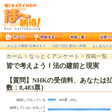
みんなで納得!法律Ｑ＆Ａ
小説で読む面白い判例
もしあなた
ホーム
>
なっとくアンケート
> 投稿一覧
皆で考えよう！法の建前と現実
【質問】NHKの受信料、あなたは
数：8,483票）
納得して払っている
499票（6%）
納得していないが払って
いる