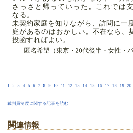
さっさと帰っていった。これでは
なる。
未契約家庭を知りながら、訪問に一
庭があるのはおかしい。不在なら、
投函すればよい。
匿名希望（東京・20代後半・女性・
1
2
3
4
5
6
7
8
9
10
11
12
13
14
15
16
17
18
19
20
裁判員制度に関する記事を読む
関
連情報