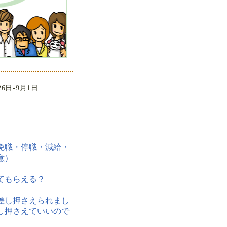
26日-9月1日
免職・停職・減給・
意）
てもらえる？
差し押さえられまし
し押さえていいので