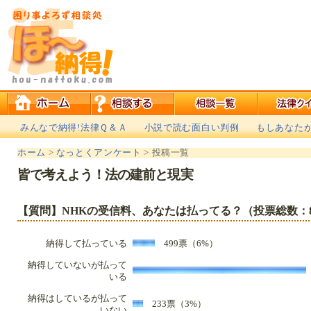
みんなで納得!法律Ｑ＆Ａ
小説で読む面白い判例
もしあなた
ホーム
>
なっとくアンケート
> 投稿一覧
皆で考えよう！法の建前と現実
【質問】NHKの受信料、あなたは払ってる？（投票総数：8,
納得して払っている
499票（6%）
納得していないが払って
いる
納得はしているが払って
233票（3%）
いない