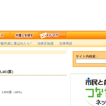
が裁判員に選ばれたら?
法律豆知識
法律用語
サイト内検索：
483票）
3,900票（46%）