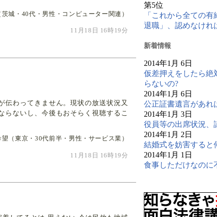
第5位
（茨城・40代・男性・コンピューター関連）
「これから全ての有
退職」、認めなけれ
11月18日 16時19分
新
着情報
2014年1月 6日
仮差押えをしたら絶
らないの?
。
2014年1月 6日
が伝わってきません。現状の放送状況又
公正証書遺言があれ
ならないし、今後もおそらく視聴するこ
2014年1月 3日
役員等の出席状況、
2014年1月 2日
希望（東京・30代前半・男性・サービス業）
結婚式を妨害すると
2014年1月 1日
11月18日 16時19分
食事しただけなのに