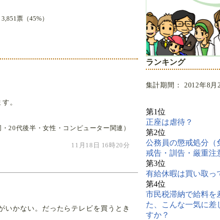
,851票（45%）
ランキング
集計期間： 2012年8月
ます。
第1位
正座は虐待？
岡・20代後半・女性・コンピューター関連）
第2位
公務員の懲戒処分（
11月18日 16時20分
戒告・訓告・厳重注
第3位
有給休暇は買い取っ
第4位
市民税滞納で給料を
た、こんな一気に差
がいかない。だったらテレビを買うとき
すか？