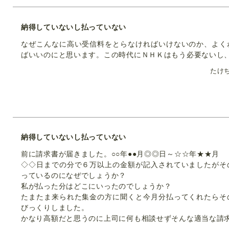
納得していないし払っていない
なぜこんなに高い受信料をとらなければいけないのか、よく
ばいいのにと思います。この時代にＮＨＫはもう必要ないし
たけ
納得していないし払っていない
前に請求書が届きました。○○年●●月◎◎日～☆☆年★★月
◇◇日までの分で６万以上の金額が記入されていましたがそ
っているのになぜでしょうか？
私が払った分はどこにいったのでしょうか？
たまたま来られた集金の方に聞くと今月分払ってくれたらそ
びっくりしました。
かなり高額だと思うのに上司に何も相談せずそんな適当な請