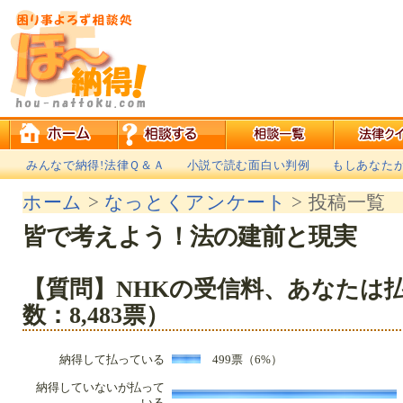
みんなで納得!法律Ｑ＆Ａ
小説で読む面白い判例
もしあなた
ホーム
>
なっとくアンケート
> 投稿一覧
皆で考えよう！法の建前と現実
【質問】NHKの受信料、あなたは
数：8,483票）
納得して払っている
499票（6%）
納得していないが払って
いる