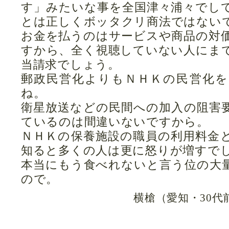
す」みたいな事を全国津々浦々でし
とは正しくボッタクリ商法ではない
お金を払うのはサービスや商品の対
すから、全く視聴していない人にま
当請求でしょう。
郵政民営化よりもＮＨＫの民営化
ね。
衛星放送などの民間への加入の阻害
ているのは間違いないですから。
ＮＨＫの保養施設の職員の利用料金
知ると多くの人は更に怒りが増すで
本当にもう食べれないと言う位の大
ので。
横槍（愛知・30代