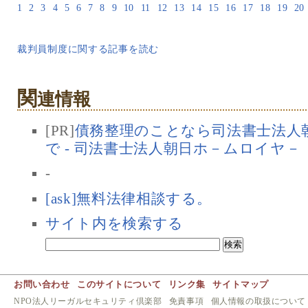
1
2
3
4
5
6
7
8
9
10
11
12
13
14
15
16
17
18
19
20
裁判員制度に関する記事を読む
関
連情報
[PR]
債務整理のことなら司法書士法人
で - 司法書士法人朝日ホ－ムロイヤ－
-
[ask]無料法律相談する。
サイト内を検索する
お問い合わせ
このサイトについて
リンク集
サイトマップ
NPO法人リーガルセキュリティ倶楽部
免責事項
個人情報の取扱について