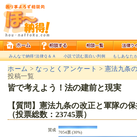
みんなで納得!法律Ｑ＆Ａ
小説で読む面白い判例
もしあなた
ホーム
>
なっとくアンケート
>
憲法九条
投稿一覧
皆で考えよう！法の建前と現実
【質問】憲法九条の改正と軍隊の保
（投票総数：23745票）
賛成
7054票 (30%)