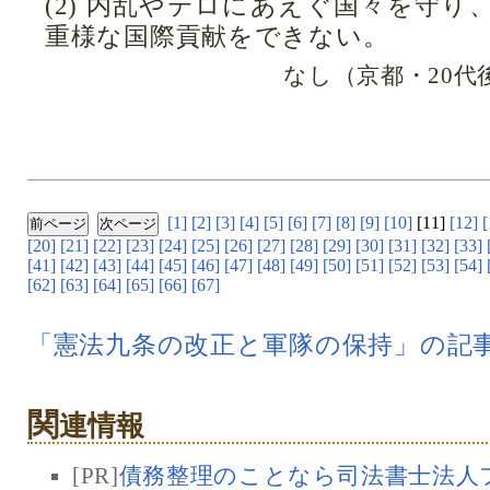
(2) 内乱やテロにあえぐ国々を守
重様な国際貢献をできない。
なし（京都・20代
[1]
[2]
[3]
[4]
[5]
[6]
[7]
[8]
[9]
[10]
[11]
[12]
[
[20]
[21]
[22]
[23]
[24]
[25]
[26]
[27]
[28]
[29]
[30]
[31]
[32]
[33]
[41]
[42]
[43]
[44]
[45]
[46]
[47]
[48]
[49]
[50]
[51]
[52]
[53]
[54]
[62]
[63]
[64]
[65]
[66]
[67]
「憲法九条の改正と軍隊の保持」の記
関
連情報
[PR]
債務整理のことなら司法書士法人フ