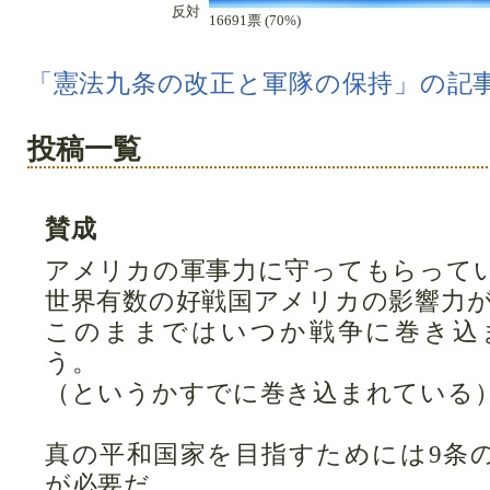
反対
16691票 (70%)
「憲法九条の改正と軍隊の保持」の記
投稿一覧
賛成
アメリカの軍事力に守ってもらって
世界有数の好戦国アメリカの影響力
このままではいつか戦争に巻き込
う。
（というかすでに巻き込まれている
真の平和国家を目指すためには9条
が必要だ。