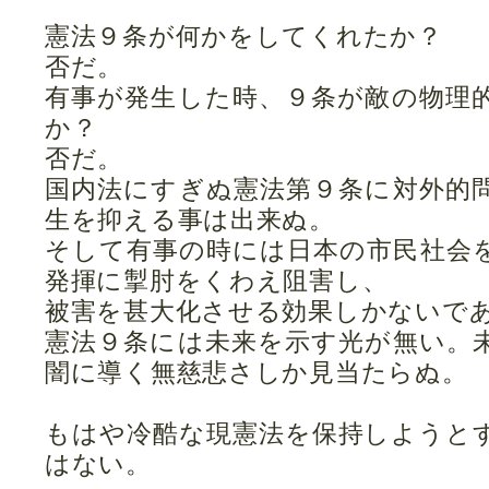
憲法９条が何かをしてくれたか？
否だ。
有事が発生した時、９条が敵の物理
か？
否だ。
国内法にすぎぬ憲法第９条に対外的
生を抑える事は出来ぬ。
そして有事の時には日本の市民社会
発揮に掣肘をくわえ阻害し、
被害を甚大化させる効果しかないで
憲法９条には未来を示す光が無い。
闇に導く無慈悲さしか見当たらぬ。
もはや冷酷な現憲法を保持しようと
はない。