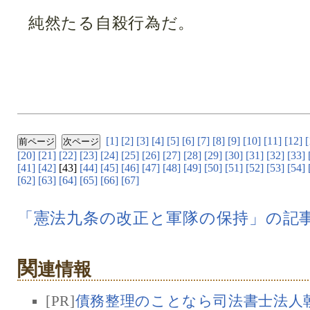
純然たる自殺行為だ。
[1]
[2]
[3]
[4]
[5]
[6]
[7]
[8]
[9]
[10]
[11]
[12]
[
[20]
[21]
[22]
[23]
[24]
[25]
[26]
[27]
[28]
[29]
[30]
[31]
[32]
[33]
[41]
[42]
[43]
[44]
[45]
[46]
[47]
[48]
[49]
[50]
[51]
[52]
[53]
[54]
[62]
[63]
[64]
[65]
[66]
[67]
「憲法九条の改正と軍隊の保持」の記
関
連情報
[PR]
債務整理のことなら司法書士法人