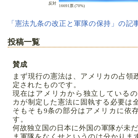
反対
16691票 (70%)
「憲法九条の改正と軍隊の保持」の記
投稿一覧
賛成
まず現行の憲法は、アメリカの占領
定されたものです。
現在はアメリカから独立している
カが制定した憲法に固執する必要は
そもそも9条の部分はアメリカに依
す。
何故独立国の日本に外国の軍隊が未
ま軍隊をなくせというのは分かりま