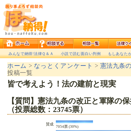
みんなで納得!法律Ｑ＆Ａ
小説で読む面白い判例
もしあなた
ホーム
>
なっとくアンケート
>
憲法九条
投稿一覧
皆で考えよう！法の建前と現実
【質問】憲法九条の改正と軍隊の保
（投票総数：23745票）
賛成
7054票 (30%)