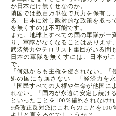
が日本だけ無くせなのか。
隣国では数百万単位で兵力を保有し
る。日本に対し敵対的な政策を取っ
を無くすのは不可能です。
また、地球上すべての国の軍隊が一
り、軍隊がなくなることはありえず
武装勢力やテロリスト集団がいる間
日本の軍隊を無くすには、日本が
で、
「何処からも主権を侵されない」「
処の国にも属さない」「経済力を
「国民すべての人権や生命が他国に
れない」「国内が永遠に安定し続け
といったことを100％確約されなけ
9条改正反対派はこれらのことを10
キリと言えるのでしょうか？