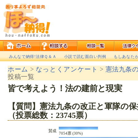
みんなで納得!法律Ｑ＆Ａ
小説で読む面白い判例
もしあなた
ホーム
>
なっとくアンケート
>
憲法九条
投稿一覧
皆で考えよう！法の建前と現実
【質問】憲法九条の改正と軍隊の保
（投票総数：23745票）
賛成
7054票 (30%)