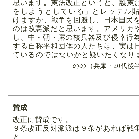
思います。憲法改正というと、護憲
をしようとしている」とレッテル
けますが、戦争を回避し、日本国民
のは改憲派だと思います。アメリカ
し、中・朝・露の核兵器及び侵略行
する自称平和団体の人たちは、実は
ているのではないかと疑いたくなり
のの（兵庫・20代後
賛成
改正に賛成です。
９条改正反対派派は９条があれば戦
と