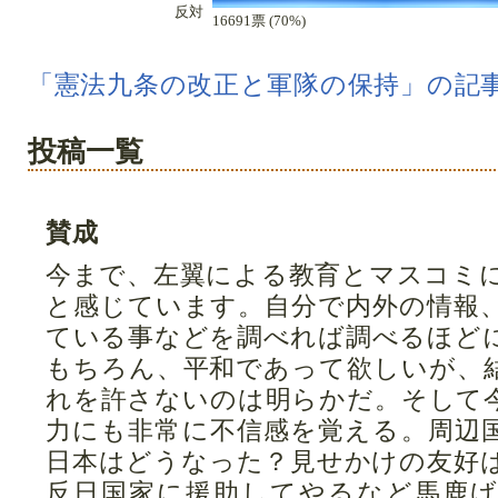
反対
16691票 (70%)
「憲法九条の改正と軍隊の保持」の記
投稿一覧
賛成
今まで、左翼による教育とマスコミ
と感じています。自分で内外の情報
ている事などを調べれば調べるほど
もちろん、平和であって欲しいが、
れを許さないのは明らかだ。そして
力にも非常に不信感を覚える。周辺
日本はどうなった？見せかけの友好
反日国家に援助してやるなど馬鹿