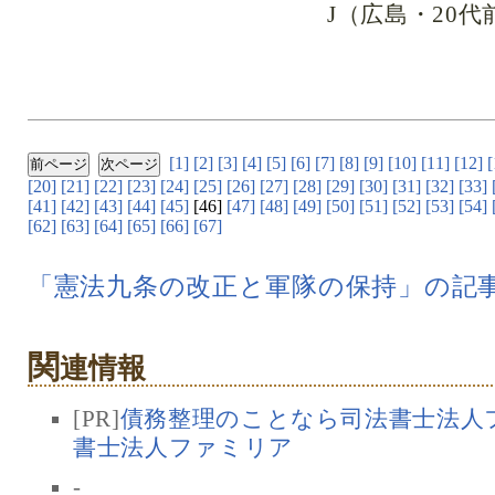
J（広島・20
[1]
[2]
[3]
[4]
[5]
[6]
[7]
[8]
[9]
[10]
[11]
[12]
[
[20]
[21]
[22]
[23]
[24]
[25]
[26]
[27]
[28]
[29]
[30]
[31]
[32]
[33]
[41]
[42]
[43]
[44]
[45]
[46]
[47]
[48]
[49]
[50]
[51]
[52]
[53]
[54]
[62]
[63]
[64]
[65]
[66]
[67]
「憲法九条の改正と軍隊の保持」の記
関
連情報
[PR]
債務整理のことなら司法書士法人フ
書士法人ファミリア
-