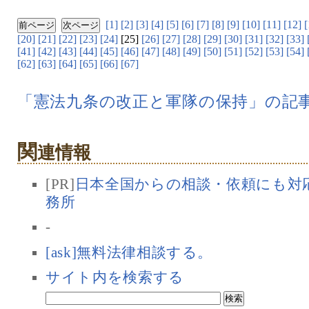
[1]
[2]
[3]
[4]
[5]
[6]
[7]
[8]
[9]
[10]
[11]
[12]
[
[20]
[21]
[22]
[23]
[24]
[25]
[26]
[27]
[28]
[29]
[30]
[31]
[32]
[33]
[41]
[42]
[43]
[44]
[45]
[46]
[47]
[48]
[49]
[50]
[51]
[52]
[53]
[54]
[62]
[63]
[64]
[65]
[66]
[67]
「憲法九条の改正と軍隊の保持」の記
関
連情報
[PR]
日本全国からの相談・依頼にも対応
務所
-
[ask]無料法律相談する。
サイト内を検索する