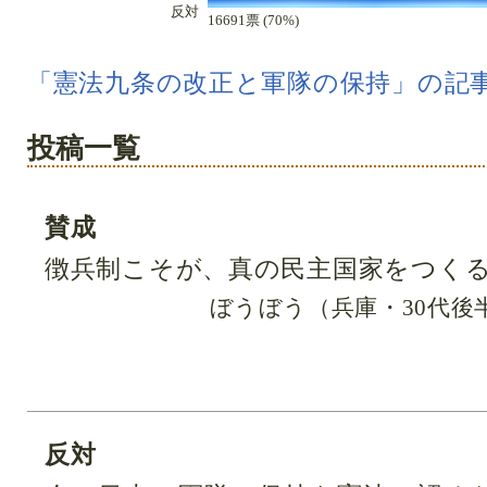
反対
16691票 (70%)
「憲法九条の改正と軍隊の保持」の記
投稿一覧
賛成
徴兵制こそが、真の民主国家をつく
ぼうぼう（兵庫・30代後
反対