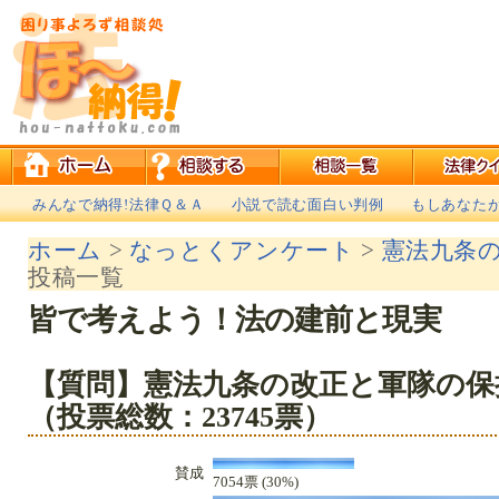
みんなで納得!法律Ｑ＆Ａ
小説で読む面白い判例
もしあなた
ホーム
>
なっとくアンケート
>
憲法九条
投稿一覧
皆で考えよう！法の建前と現実
【質問】憲法九条の改正と軍隊の保
（投票総数：23745票）
賛成
7054票 (30%)