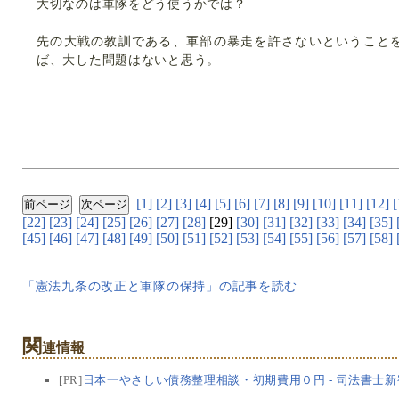
大切なのは軍隊をどう使うかでは？
先の大戦の教訓である、軍部の暴走を許さないということ
ば、大した問題はないと思う。
[1]
[2]
[3]
[4]
[5]
[6]
[7]
[8]
[9]
[10]
[11]
[12]
[
[22]
[23]
[24]
[25]
[26]
[27]
[28]
[29]
[30]
[31]
[32]
[33]
[34]
[35]
[45]
[46]
[47]
[48]
[49]
[50]
[51]
[52]
[53]
[54]
[55]
[56]
[57]
[58]
「憲法九条の改正と軍隊の保持」の記事を読む
関
連情報
[PR]
日本一やさしい債務整理相談・初期費用０円 - 司法書士