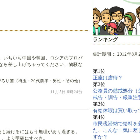
ランキング
集計期間： 2012年8月
。いちいち中国や韓国、ロシアのプロパ
なら差し上げちゃってください、物騒な
第1位
正座は虐待？
ぴろり菌（埼玉・20代前半・男性・その他）
第2位
公務員の懲戒処分（
11月5日 6時24分
戒告・訓告・厳重注
第3位
有給休暇は買い取っ
第4位
市民税滞納で給料を
た、こんな一気に差
後も続けるにはもう無理があり過ぎる。
すか？
う、より明確にすべき。