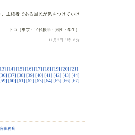
を、主権者である国民が気をつけていけ
トコ（東京・10代後半・男性・学生）
11月5日 3時16分
13]
[14]
[15]
[16]
[17]
[18]
[19]
[20]
[21]
[36]
[37]
[38]
[39]
[40]
[41]
[42]
[43]
[44]
[59]
[60]
[61]
[62]
[63]
[64]
[65]
[66]
[67]
新宿事務所