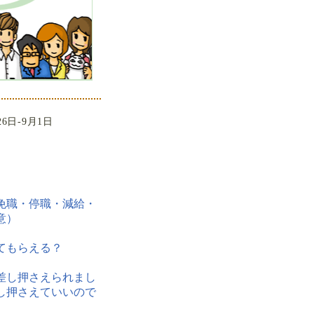
26日-9月1日
免職・停職・減給・
意）
てもらえる？
差し押さえられまし
し押さえていいので