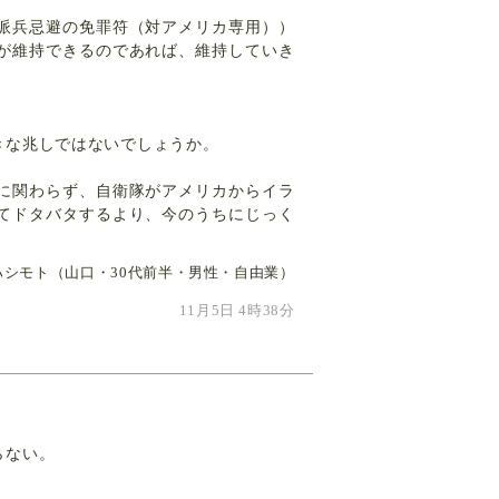
派兵忌避の免罪符（対アメリカ専用））
が維持できるのであれば、維持していき
きな兆しではないでしょうか。
に関わらず、自衛隊がアメリカからイラ
てドタバタするより、今のうちにじっく
ハシモト（山口・30代前半・男性・自由業）
11月5日 4時38分
らない。