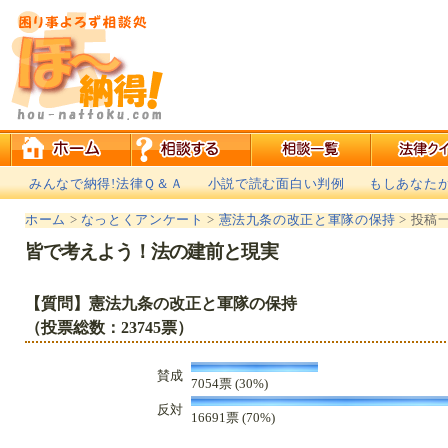
みんなで納得!法律Ｑ＆Ａ
小説で読む面白い判例
もしあなた
ホーム
>
なっとくアンケート
>
憲法九条の改正と軍隊の保持
> 投稿
皆で考えよう！法の建前と現実
【質問】憲法九条の改正と軍隊の保持
（投票総数：23745票）
賛成
7054票 (30%)
反対
16691票 (70%)