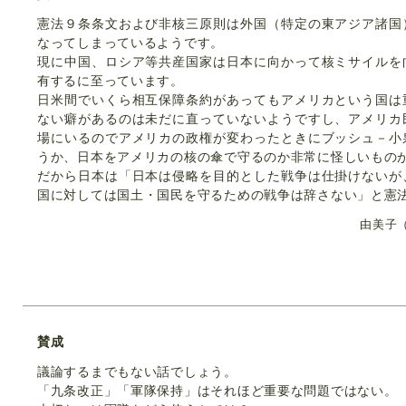
憲法９条条文および非核三原則は外国（特定の東アジア諸国
なってしまっているようです。
現に中国、ロシア等共産国家は日本に向かって核ミサイルを
有するに至っています。
日米間でいくら相互保障条約があってもアメリカという国は
ない癖があるのは未だに直っていないようですし、アメリカ
場にいるのでアメリカの政権が変わったときにブッシュ－小
うか、日本をアメリカの核の傘で守るのか非常に怪しいもの
だから日本は「日本は侵略を目的とした戦争は仕掛けないが
国に対しては国土・国民を守るための戦争は辞さない」と憲
由美子
賛成
議論するまでもない話でしょう。
「九条改正」「軍隊保持」はそれほど重要な問題ではない。