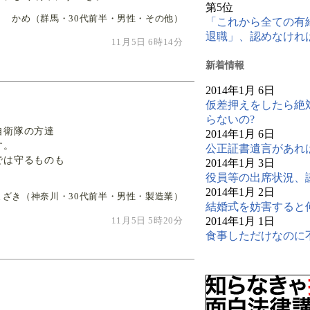
第5位
かめ（群馬・30代前半・男性・その他）
「これから全ての有
退職」、認めなけれ
11月5日 6時14分
新
着情報
2014年1月 6日
仮差押えをしたら絶
らないの?
自衛隊の方達
2014年1月 6日
す。
公正証書遺言があれ
では守るものも
2014年1月 3日
役員等の出席状況、
2014年1月 2日
まざき（神奈川・30代前半・男性・製造業）
結婚式を妨害すると
2014年1月 1日
11月5日 5時20分
食事しただけなのに